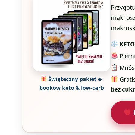
Przygotu
mąki psz
makroskł
KETO 
Pierni
Mnóst
Świąteczny pakiet e-
Grati
booków keto & low-carb
bez cukr
K