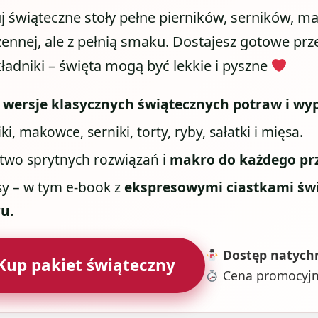
j świąteczne stoły pełne pierników, serników, ma
ennej, ale z pełnią smaku. Dostajesz gotowe prze
adniki – święta mogą być lekkie i pyszne
wersje klasycznych świątecznych potraw i wy
ki, makowce, serniki, torty, ryby, sałatki i mięsa.
wo sprytnych rozwiązań i
makro do każdego prz
sy – w tym e-book z
ekspresowymi ciastkami św
u.
Dostęp natych
up pakiet świąteczny
Cena promocyjna