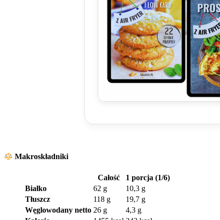
Makroskładniki
Całość
1 porcja (1/6)
Białko
62 g
10,3 g
Tłuszcz
118 g
19,7 g
Węglowodany netto
26 g
4,3 g