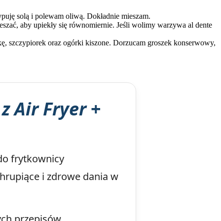
sypuję solą i polewam oliwą. Dokładnie mieszam.
eszać, aby upiekły się równomiernie. Jeśli wolimy warzywa al dente
kę, szczypiorek oraz ogórki kiszone. Dorzucam groszek konserwowy,
z Air Fryer
+
do frytkownicy
chrupiące i zdrowe dania w
ych przepisów