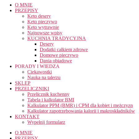
O MNIE
PRZEPISY
Keto desery
Keto pieczywo
Keto wytrawnie
Najnowsze wpisy
KUCHNIA TRADYCYJNA
Desery
Dodatki całkiem zdrowe
Domowe pieczywo
Dania obiadowe
PORADY I WIEDZA
Ciekawostki
Nauka na talerzu
SKLEP
PRZELICZNIKI
Przelicznik kuchenny
Tabela i kalkulator BMI
Kalkulator PPM (BMR) i CPM dla kobiet i mężczyzn
Kalkulator zapotrzebowania kalorii i makroskładników
KONTAKT
Wypełnij formularz
O MNIE
PRZEPISY