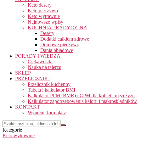
Keto desery
Keto pieczywo
Keto wytrawnie
Najnowsze wpisy
KUCHNIA TRADYCYJNA
Desery
Dodatki całkiem zdrowe
Domowe pieczywo
Dania obiadowe
PORADY I WIEDZA
Ciekawostki
Nauka na talerzu
SKLEP
PRZELICZNIKI
Przelicznik kuchenny
Tabela i kalkulator BMI
Kalkulator PPM (BMR) i CPM dla kobiet i mężczyzn
Kalkulator zapotrzebowania kalorii i makroskładników
KONTAKT
Wypełnij formularz
Kategorie
Keto wytrawnie