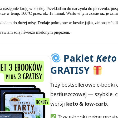
, a następnie kroję w kostkę. Przekładam do naczynia do pieczenia, po
rze w temp. 160°C przez ok. 18 minut. Warto w tym czasie raz je zami
adam do dużej misy. Dodaję pokrojone w kostkę jajka, zieloną cebul
rawiam solą i świeżo mielonym pieprzem.
Pakiet
Keto 
GRATISY
Trzy bestsellerowe e-booki 
beztłuszczowej — szybkie, 
wersji
keto & low-carb
.
Trzy e-booki pełne prost