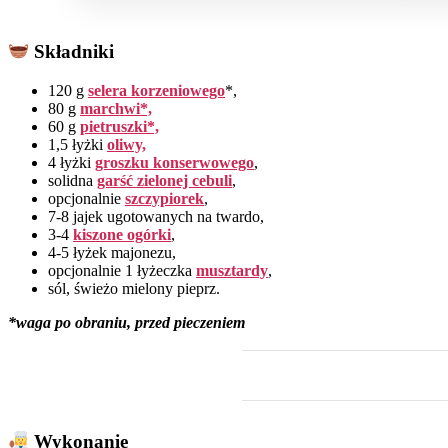
Składniki
120 g
selera korzeniowego
*,
80 g
marchwi*,
60 g
pietruszki*,
1,5 łyżki
oliwy,
4 łyżki
groszku konserwowego
,
solidna
garść zielonej cebuli
,
opcjonalnie
szczypiorek
,
7-8 jajek ugotowanych na twardo,
3-4
kiszone ogórki
,
4-5 łyżek majonezu,
opcjonalnie 1 łyżeczka
musztardy
,
sól, świeżo mielony pieprz.
*waga po obraniu, przed pieczeniem
Wykonanie