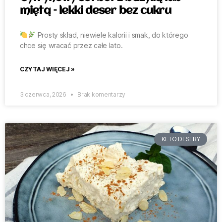
miętą – lekki deser bez cukru
Prosty skład, niewiele kalorii i smak, do którego
chce się wracać przez całe lato.
CZYTAJ WIĘCEJ »
3 czerwca, 2026
Brak komentarzy
KETO DESERY