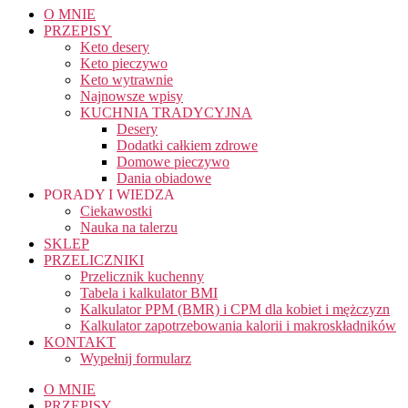
O MNIE
PRZEPISY
Keto desery
Keto pieczywo
Keto wytrawnie
Najnowsze wpisy
KUCHNIA TRADYCYJNA
Desery
Dodatki całkiem zdrowe
Domowe pieczywo
Dania obiadowe
PORADY I WIEDZA
Ciekawostki
Nauka na talerzu
SKLEP
PRZELICZNIKI
Przelicznik kuchenny
Tabela i kalkulator BMI
Kalkulator PPM (BMR) i CPM dla kobiet i mężczyzn
Kalkulator zapotrzebowania kalorii i makroskładników
KONTAKT
Wypełnij formularz
O MNIE
PRZEPISY