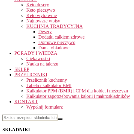
Keto desery
Keto pieczywo
Keto wytrawnie
Najnowsze wpisy
KUCHNIA TRADYCYJNA
Desery
Dodatki całkiem zdrowe
Domowe pieczywo
Dania obiadowe
PORADY I WIEDZA
Ciekawostki
Nauka na talerzu
SKLEP
PRZELICZNIKI
Przelicznik kuchenny
Tabela i kalkulator BMI
Kalkulator PPM (BMR) i CPM dla kobiet i mężczyzn
Kalkulator zapotrzebowania kalorii i makroskładników
KONTAKT
Wypełnij formularz
SKŁADNIKI