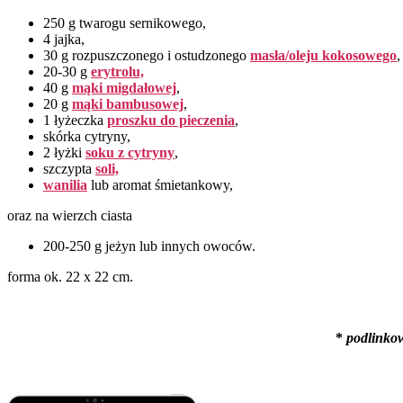
250 g twarogu sernikowego,
4 jajka,
30 g rozpuszczonego i ostudzonego
masła/
oleju kokosowego
,
20-30 g
erytrolu,
40 g
mąki migdałowej
,
20 g
mąki bambusowej
,
1 łyżeczka
proszku do pieczenia
,
skórka cytryny,
2 łyżki
soku z cytryny
,
szczypta
soli,
wanilia
lub aromat śmietankowy,
oraz na wierzch ciasta
200-250 g jeżyn lub innych owoców.
forma ok. 22 x 22 cm.
*
podlinko