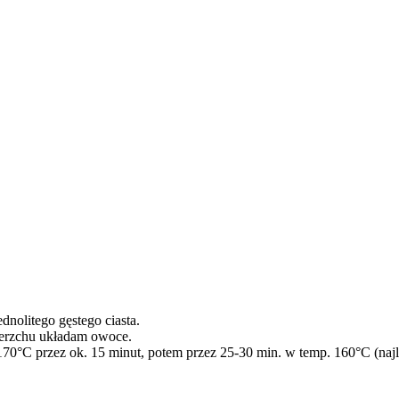
dnolitego gęstego ciasta.
ierzchu układam owoce.
170°C przez ok. 15 minut, potem przez 25-30 min. w temp. 160°C (naj