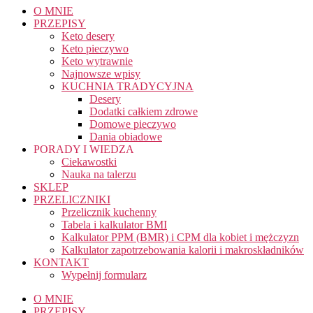
O MNIE
PRZEPISY
Keto desery
Keto pieczywo
Keto wytrawnie
Najnowsze wpisy
KUCHNIA TRADYCYJNA
Desery
Dodatki całkiem zdrowe
Domowe pieczywo
Dania obiadowe
PORADY I WIEDZA
Ciekawostki
Nauka na talerzu
SKLEP
PRZELICZNIKI
Przelicznik kuchenny
Tabela i kalkulator BMI
Kalkulator PPM (BMR) i CPM dla kobiet i mężczyzn
Kalkulator zapotrzebowania kalorii i makroskładników
KONTAKT
Wypełnij formularz
O MNIE
PRZEPISY