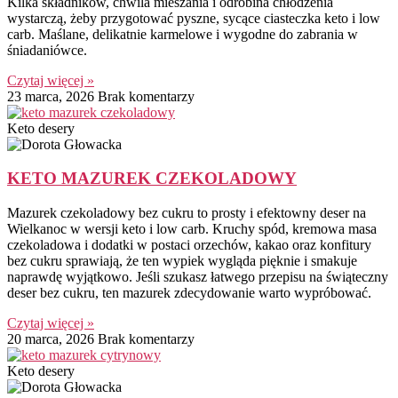
Kilka składników, chwila mieszania i odrobina chłodzenia
wystarczą, żeby przygotować pyszne, sycące ciasteczka keto i low
carb. Maślane, delikatnie karmelowe i wygodne do zabrania w
śniadaniówce.
Czytaj więcej »
23 marca, 2026
Brak komentarzy
Keto desery
KETO MAZUREK CZEKOLADOWY
Mazurek czekoladowy bez cukru to prosty i efektowny deser na
Wielkanoc w wersji keto i low carb. Kruchy spód, kremowa masa
czekoladowa i dodatki w postaci orzechów, kakao oraz konfitury
bez cukru sprawiają, że ten wypiek wygląda pięknie i smakuje
naprawdę wyjątkowo. Jeśli szukasz łatwego przepisu na świąteczny
deser bez cukru, ten mazurek zdecydowanie warto wypróbować.
Czytaj więcej »
20 marca, 2026
Brak komentarzy
Keto desery