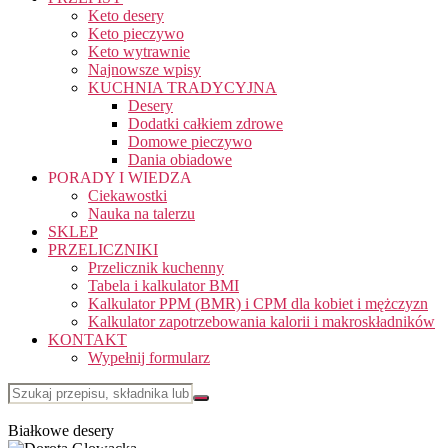
Keto desery
Keto pieczywo
Keto wytrawnie
Najnowsze wpisy
KUCHNIA TRADYCYJNA
Desery
Dodatki całkiem zdrowe
Domowe pieczywo
Dania obiadowe
PORADY I WIEDZA
Ciekawostki
Nauka na talerzu
SKLEP
PRZELICZNIKI
Przelicznik kuchenny
Tabela i kalkulator BMI
Kalkulator PPM (BMR) i CPM dla kobiet i mężczyzn
Kalkulator zapotrzebowania kalorii i makroskładników
KONTAKT
Wypełnij formularz
Białkowe desery