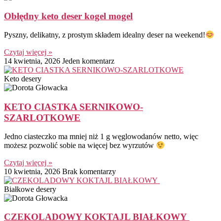
Obłędny keto deser kogel mogel
Pyszny, delikatny, z prostym składem idealny deser na weekend!
Czytaj więcej »
14 kwietnia, 2026
Jeden komentarz
Keto desery
KETO CIASTKA SERNIKOWO-
SZARLOTKOWE
Jedno ciasteczko ma mniej niż 1 g węglowodanów netto, więc
możesz pozwolić sobie na więcej bez wyrzutów
Czytaj więcej »
10 kwietnia, 2026
Brak komentarzy
Białkowe desery
CZEKOLADOWY KOKTAJL BIAŁKOWY