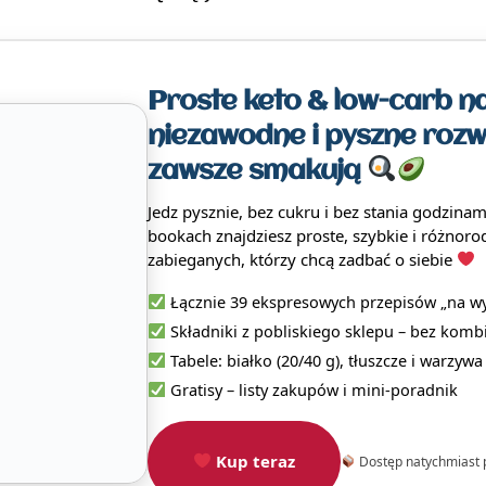
Proste keto & low-carb na
niezawodne i pyszne rozw
zawsze smakują
Jedz pysznie, bez cukru i bez stania godzina
bookach znajdziesz proste, szybkie i różnoro
zabieganych, którzy chcą zadbać o siebie
Łącznie 39 ekspresowych przepisów „na wy
Składniki z pobliskiego sklepu – bez kom
Tabele: białko (20/40 g), tłuszcze i warzyw
Gratisy – listy zakupów i mini-poradnik
Kup teraz
Dostęp natychmiast 