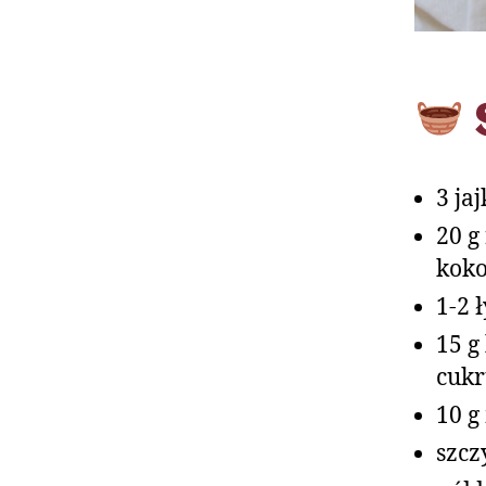
3 ja
20 g
koko
1-2 
15 g
cukr
10 g
szcz