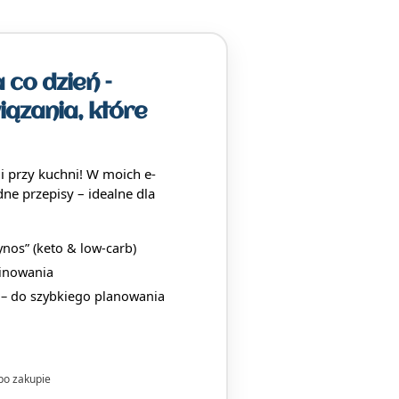
 co dzień –
iązania, które
mi przy kuchni! W moich e-
dne przepisy – idealne dla
nos” (keto & low-carb)
binowania
a – do szybkiego planowania
po zakupie