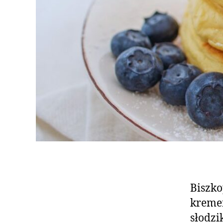
Biszko
kreme
słodzi