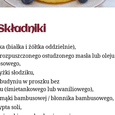
Składniki
jka (białka i żółtka oddzielnie),
 rozpuszczonego ostudzonego masła lub oleju
sowego,
łyżki słodziku,
 budyniu w proszku bez
u (śmietankowego lub waniliowego),
 mąki bambusowej / błonnika bambusowego,
ypta soli,