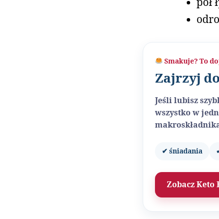
pół 
odro
Smakuje? To do
Zajrzyj d
Jeśli lubisz sz
wszystko w jedn
makroskładnika
✔ śniadania
Zobacz Keto 