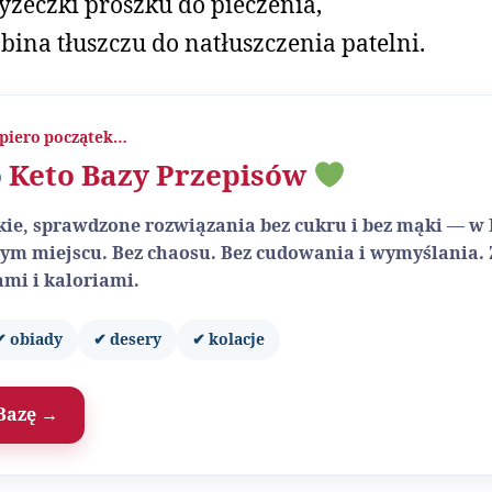
łyżeczki proszku do pieczenia,
bina tłuszczu do natłuszczenia patelni.
piero początek…
o
Keto Bazy Przepisów
ybkie, sprawdzone rozwiązania bez cukru i bez mąki — w
ym miejscu. Bez chaosu. Bez cudowania i wymyślania.
mi i kaloriami.
✔ obiady
✔ desery
✔ kolacje
Bazę →