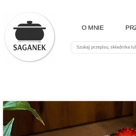
O MNIE
PR