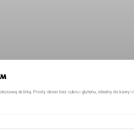
EM
kosową skórką. Prosty deser bez cukru i glutenu, idealny do kawy i n