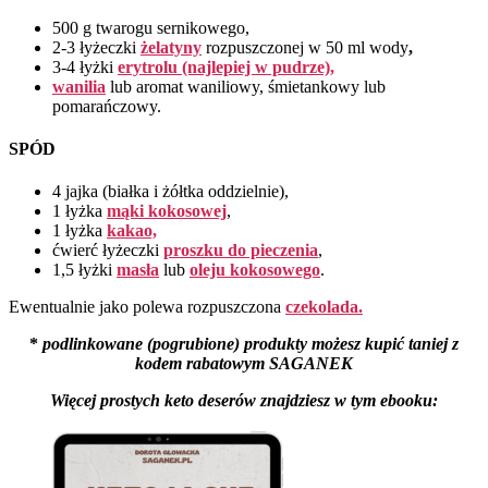
500 g twarogu sernikowego,
2-3 łyżeczki
żelatyny
rozpuszczonej w 50 ml wody
,
3-4 łyżki
erytrolu (najlepiej w pudrze),
wanilia
lub aromat waniliowy, śmietankowy lub
pomarańczowy.
SPÓD
4 jajka (białka i żółtka oddzielnie),
1 łyżka
mąki kokosowej
,
1 łyżka
kakao,
ćwierć łyżeczki
proszku do pieczenia
,
1,5 łyżki
masła
lub
oleju kokosowego
.
Ewentualnie jako polewa rozpuszczona
czekolada.
*
podlinkowane (pogrubione) produkty możesz kupić taniej z
kodem rabatowym SAGANEK
Więcej prostych keto deserów znajdziesz w tym ebooku: