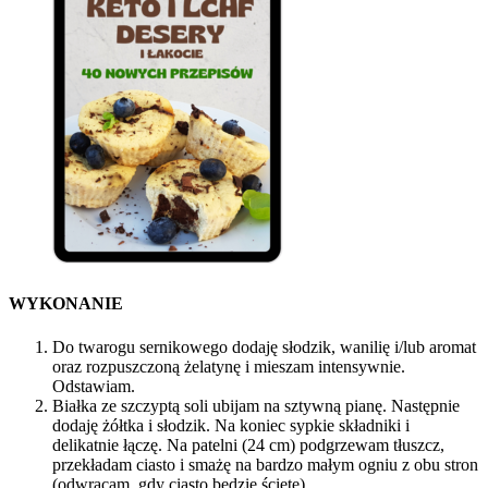
WYKONANIE
Do twarogu sernikowego dodaję słodzik, wanilię i/lub aromat
oraz rozpuszczoną żelatynę i mieszam intensywnie.
Odstawiam.
Białka ze szczyptą soli ubijam na sztywną pianę. Następnie
dodaję żółtka i słodzik. Na koniec sypkie składniki i
delikatnie łączę. Na patelni (24 cm) podgrzewam tłuszcz,
przekładam ciasto i smażę na bardzo małym ogniu z obu stron
(odwracam, gdy ciasto będzie ścięte).