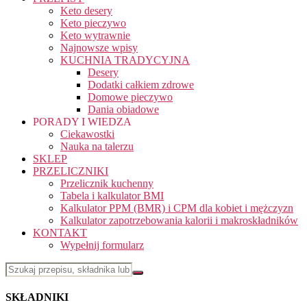
Keto desery
Keto pieczywo
Keto wytrawnie
Najnowsze wpisy
KUCHNIA TRADYCYJNA
Desery
Dodatki całkiem zdrowe
Domowe pieczywo
Dania obiadowe
PORADY I WIEDZA
Ciekawostki
Nauka na talerzu
SKLEP
PRZELICZNIKI
Przelicznik kuchenny
Tabela i kalkulator BMI
Kalkulator PPM (BMR) i CPM dla kobiet i mężczyzn
Kalkulator zapotrzebowania kalorii i makroskładników
KONTAKT
Wypełnij formularz
SKŁADNIKI