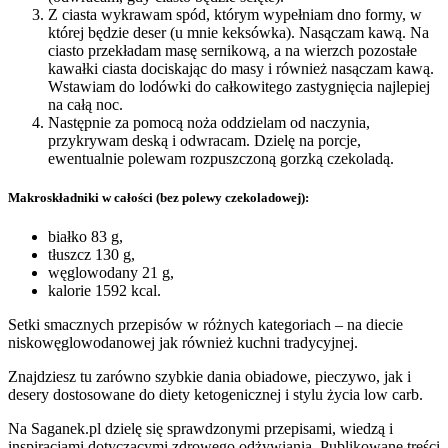
Z ciasta wykrawam spód, którym wypełniam dno formy, w
której będzie deser (u mnie keksówka). Nasączam kawą. Na
ciasto przekładam masę sernikową, a na wierzch pozostałe
kawałki ciasta dociskając do masy i również nasączam kawą.
Wstawiam do lodówki do całkowitego zastygnięcia najlepiej
na całą noc.
Następnie za pomocą noża oddzielam od naczynia,
przykrywam deską i odwracam. Dzielę na porcje,
ewentualnie polewam rozpuszczoną gorzką czekoladą.
Makroskładniki w całości (bez polewy czekoladowej):
białko 83 g,
tłuszcz 130 g,
węglowodany 21 g,
kalorie 1592 kcal.
Setki smacznych przepisów w różnych kategoriach – na diecie
niskowęglowodanowej jak również kuchni tradycyjnej.
Znajdziesz tu zarówno szybkie dania obiadowe, pieczywo, jak i
desery dostosowane do diety ketogenicznej i stylu życia low carb.
Na Saganek.pl dzielę się sprawdzonymi przepisami, wiedzą i
inspiracjami dotyczącymi zdrowego odżywiania. Publikowane treści