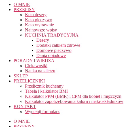
O MNIE
PRZEPISY
Keto desery
Keto pieczywo
Keto wytrawnie
Najnowsze wpisy
KUCHNIA TRADYCYJNA
Desery
Dodatki całkiem zdrowe
Domowe pieczywo
Dania obiadowe
PORADY I WIEDZA
Ciekawostki
Nauka na talerzu
SKLEP
PRZELICZNIKI
Przelicznik kuchenny
Tabela i kalkulator BMI
Kalkulator PPM (BMR) i CPM dla kobiet i mężczyzn
Kalkulator zapotrzebowania kalorii i makroskładników
KONTAKT
Wypełnij formularz
O MNIE
PRZEPISY