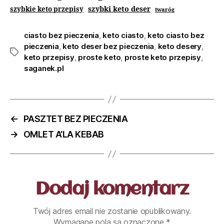
szybki keto deser
szybkie keto przepisy
twaróg
ciasto bez pieczenia
,
keto ciasto
,
keto ciasto bez
pieczenia
,
keto deser bez pieczenia
,
keto desery
,
keto przepisy
,
proste keto
,
proste keto przepisy
,
saganek.pl
←
PASZTET BEZ PIECZENIA
→
OMLET A’LA KEBAB
Dodaj komentarz
Twój adres email nie zostanie opublikowany.
Wymagane pola są oznaczone
*