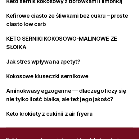
Keto sernik kokosowy z borówkami i limonką
Kefirowe ciasto ze śliwkami bez cukru – proste
ciasto low carb
KETO SERNIKI KOKOSOWO-MALINOWE ZE
SŁOIKA
Jak stres wpływa na apetyt?
Kokosowe kluseczki sernikowe
Aminokwasy egzogenne — dlaczego liczy się
nie tylko ilość białka, ale też jego jakość?
Keto krokiety z cukinii z air fryera