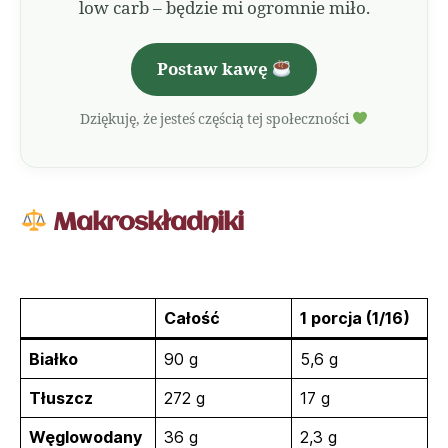
low carb – będzie mi ogromnie miło.
Postaw kawę
Dziękuję, że jesteś częścią tej społeczności
Makroskładniki
Całość
1 porcja (1/16)
Białko
90 g
5,6 g
Tłuszcz
272 g
17 g
Węglowodany
36 g
2,3 g