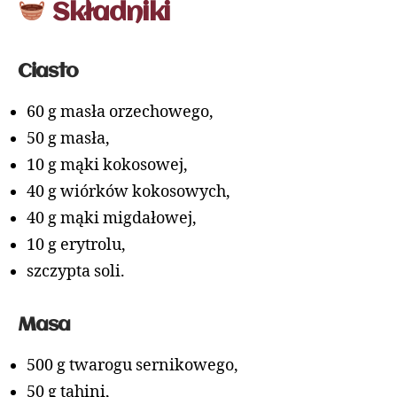
Składniki
Ciasto
60 g masła orzechowego,
50 g masła,
10 g mąki kokosowej,
40 g wiórków kokosowych,
40 g mąki migdałowej,
10 g erytrolu,
szczypta soli.
Masa
500 g twarogu sernikowego,
50 g tahini,