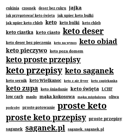
jajka
cukinia
czosnek
deser bez cukru
jak upiec keto bułki
jak przygotować keto święta
keto
jak upiec keto chleb
keto bułki
keto chleb
keto deser
keto ciastka
keto ciasto
keto obiad
keto deser bez pieczenia
keto na wynos
keto pieczywo
keto poza domem
keto proste przepisy
keto przepisy
keto saganek
keto Wielkanoc
keto sernik
keto z air fryer
keto zapiekanka
keto zupa
keto święta
keto śniadanie
LCHF
mąka kokosowa
low carb
masło
oliwa
mąka migdałowa
proste keto
proste gotowanie
podroby
proste keto przepisy
proste przepisy
saganek.pl
saganek
saganek. saganek.pl