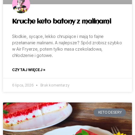
Kruche keto batony z malinami
Słodkie, sycące, lekko chrupiące i mają to fajne
przełamanie malinami. A najlepsze? Spód zrobisz szybko
w Air Fryerze, potem tylko masa czekoladowa,
chłodzenie i gotowe.
CZYTAJ WIĘCEJ »
6 lipca, 2026
Brak komentarzy
KETO DESERY