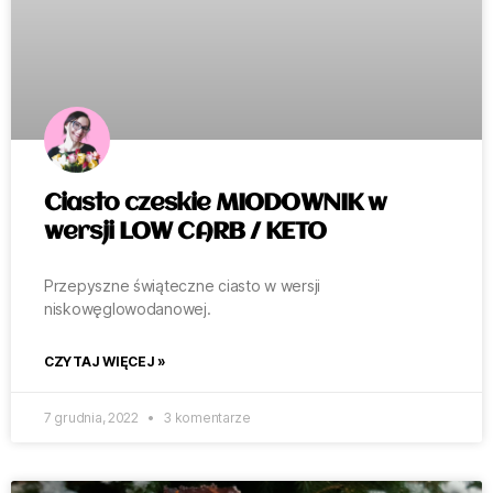
Ciasto czeskie MIODOWNIK w
wersji LOW CARB / KETO
Przepyszne świąteczne ciasto w wersji
niskowęglowodanowej.
CZYTAJ WIĘCEJ »
7 grudnia, 2022
3 komentarze