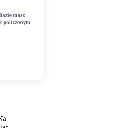
 Bazie masz
 Z policzonym
 Na
jąc