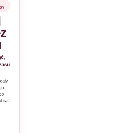
ISY
j
ez
u
ć,
czasu
 cały
go
co
abrać