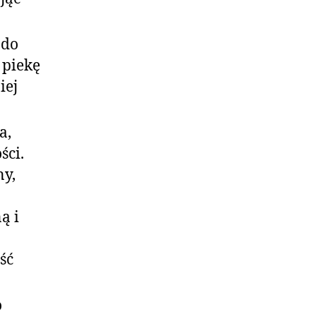
 do
 piekę
iej
a,
ści.
ny,
ą i
ść
o