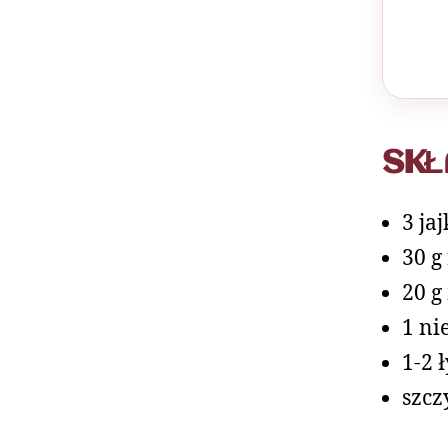
SKŁ
3 ja
30 g
20 g
1 ni
1-2 
szcz