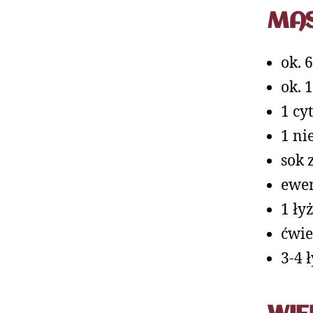
MAS
ok. 
ok. 
1 cy
1 ni
sok 
ewen
1 ły
ćwie
3-4 