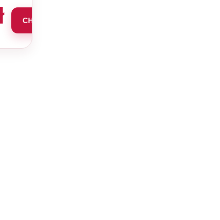
ł
CHCĘ TEN PAKIET →