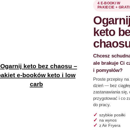
4 E-BOOKI W
PAKIECIE + GRAT
Ogarni
keto b
chaos
Chcesz schudną
ale brakuje Ci 
i pomysłów?
Proste przepisy na
dzień — bez ciągłe
zastanawiania się, 
przygotować i co z
do pracy.
szybkie posiłki
na wynos
z Air Fryera