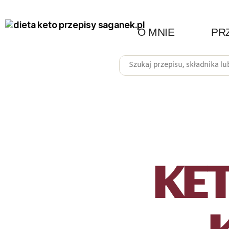
O MNIE
PR
KE