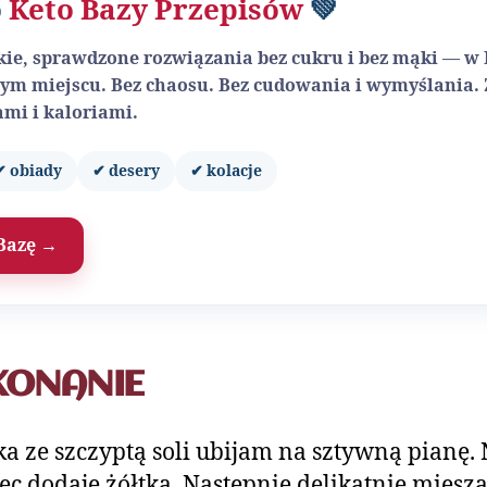
o
Keto Bazy Przepisów
💚
ybkie, sprawdzone rozwiązania bez cukru i bez mąki — w
ym miejscu. Bez chaosu. Bez cudowania i wymyślania.
mi i kaloriami.
✔ obiady
✔ desery
✔ kolacje
Bazę →
KONANIE
ka ze szczyptą soli ubijam na sztywną pianę.
ec dodaję żółtka. Następnie delikatnie miesza