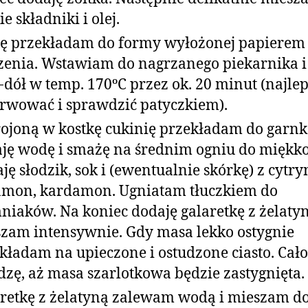
e składniki i olej.
 przekładam do formy wyłożonej papierem
zenia. Wstawiam do nagrzanego piekarnika i
-dół w temp. 170ºC przez ok. 20 minut (najlep
rwować i sprawdzić patyczkiem).
ojoną w kostkę cukinię przekładam do garnk
ję wodę i smażę na średnim ogniu do miękko
ję słodzik, sok i (ewentualnie skórkę) z cytry
mon, kardamon. Ugniatam tłuczkiem do
niaków. Na koniec dodaję galaretkę z żelatyn
zam intensywnie. Gdy masa lekko ostygnie
kładam na upieczone i ostudzone ciasto. Cało
dzę, aż masa szarlotkowa będzie zastygnięta.
retkę z żelatyną zalewam wodą i mieszam d