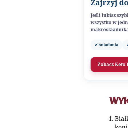
Zajrzyj d
Jeśli lubisz sz
wszystko w jedn
makroskładnika
✔ śniadania
Zobacz Keto 
WY
Biał
koni