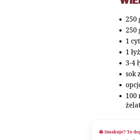
WIE
250 
250 
1 cy
1 ły
3-4 
sok 
opcj
100 
żela
🥞 Smakuje? To do