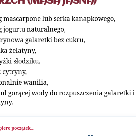
RZCH (MASA JASNA)
g mascarpone lub serka kanapkowego,
g jogurtu naturalnego,
trynowa galaretki bez cukru,
żka żelatyny,
łyżki słodziku,
z cytryny,
onalnie wanilia,
ml gorącej wody do rozpuszczenia galaretki i
tyny.
piero początek…