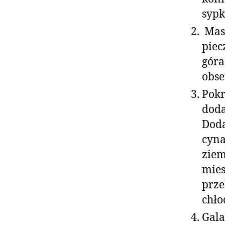
sypki
Masę
piec
góra
obse
Pokr
doda
Doda
cyna
ziem
mies
prze
chło
Gala