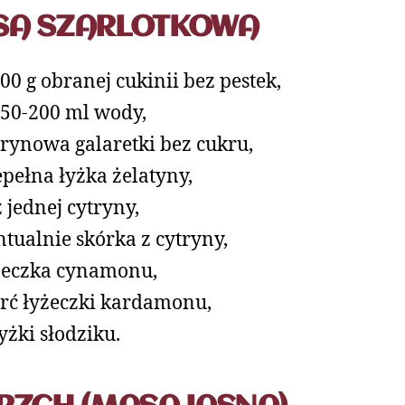
A SZARLOTKOWA
600 g obranej cukinii bez pestek,
150-200 ml wody,
trynowa galaretki bez cukru,
epełna łyżka żelatyny,
z jednej cytryny,
tualnie skórka z cytryny,
żeczka cynamonu,
rć łyżeczki kardamonu,
łyżki słodziku.