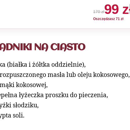
99 z
170 zł
Oszczędzasz 71 zł
ADNIKI NA CIASTO
jka (białka i żółtka oddzielnie),
 rozpuszczonego masła lub oleju kokosowego,
 mąki kokosowej,
epełna łyżeczka proszku do pieczenia,
łyżki słodziku,
ypta soli.