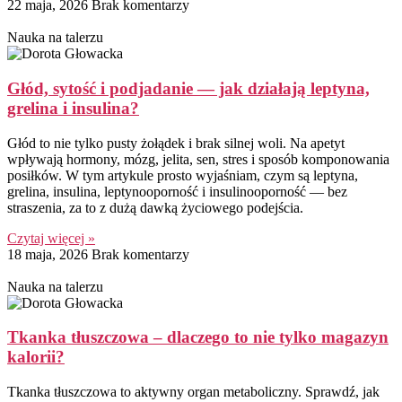
22 maja, 2026
Brak komentarzy
Nauka na talerzu
Głód, sytość i podjadanie — jak działają leptyna,
grelina i insulina?
Głód to nie tylko pusty żołądek i brak silnej woli. Na apetyt
wpływają hormony, mózg, jelita, sen, stres i sposób komponowania
posiłków. W tym artykule prosto wyjaśniam, czym są leptyna,
grelina, insulina, leptynooporność i insulinooporność — bez
straszenia, za to z dużą dawką życiowego podejścia.
Czytaj więcej »
18 maja, 2026
Brak komentarzy
Nauka na talerzu
Tkanka tłuszczowa – dlaczego to nie tylko magazyn
kalorii?
Tkanka tłuszczowa to aktywny organ metaboliczny. Sprawdź, jak