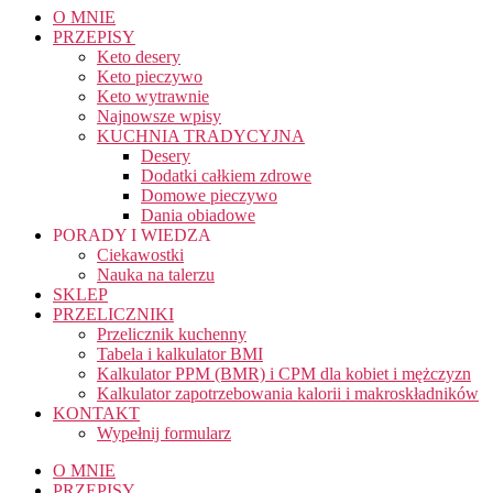
O MNIE
PRZEPISY
Keto desery
Keto pieczywo
Keto wytrawnie
Najnowsze wpisy
KUCHNIA TRADYCYJNA
Desery
Dodatki całkiem zdrowe
Domowe pieczywo
Dania obiadowe
PORADY I WIEDZA
Ciekawostki
Nauka na talerzu
SKLEP
PRZELICZNIKI
Przelicznik kuchenny
Tabela i kalkulator BMI
Kalkulator PPM (BMR) i CPM dla kobiet i mężczyzn
Kalkulator zapotrzebowania kalorii i makroskładników
KONTAKT
Wypełnij formularz
O MNIE
PRZEPISY