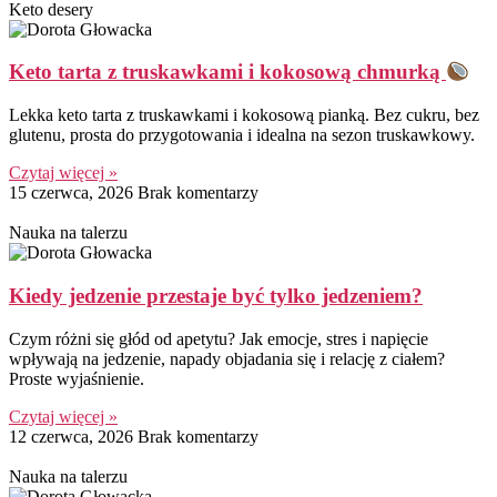
Keto desery
Keto tarta z truskawkami i kokosową chmurką
Lekka keto tarta z truskawkami i kokosową pianką. Bez cukru, bez
glutenu, prosta do przygotowania i idealna na sezon truskawkowy.
Czytaj więcej »
15 czerwca, 2026
Brak komentarzy
Nauka na talerzu
Kiedy jedzenie przestaje być tylko jedzeniem?
Czym różni się głód od apetytu? Jak emocje, stres i napięcie
wpływają na jedzenie, napady objadania się i relację z ciałem?
Proste wyjaśnienie.
Czytaj więcej »
12 czerwca, 2026
Brak komentarzy
Nauka na talerzu