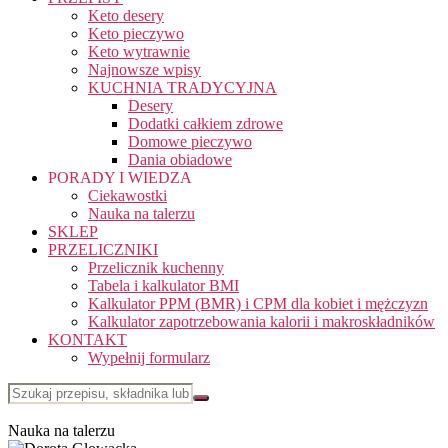
Keto desery
Keto pieczywo
Keto wytrawnie
Najnowsze wpisy
KUCHNIA TRADYCYJNA
Desery
Dodatki całkiem zdrowe
Domowe pieczywo
Dania obiadowe
PORADY I WIEDZA
Ciekawostki
Nauka na talerzu
SKLEP
PRZELICZNIKI
Przelicznik kuchenny
Tabela i kalkulator BMI
Kalkulator PPM (BMR) i CPM dla kobiet i mężczyzn
Kalkulator zapotrzebowania kalorii i makroskładników
KONTAKT
Wypełnij formularz
Nauka na talerzu