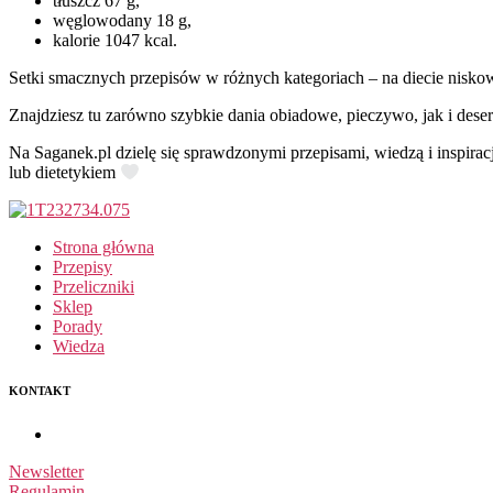
tłuszcz 67 g,
węglowodany 18 g,
kalorie 1047 kcal.
Setki smacznych przepisów w różnych kategoriach – na diecie nisko
Znajdziesz tu zarówno szybkie dania obiadowe, pieczywo, jak i deser
Na Saganek.pl dzielę się sprawdzonymi przepisami, wiedzą i inspirac
lub dietetykiem
Strona główna
Przepisy
Przeliczniki
Sklep
Porady
Wiedza
KONTAKT
Newsletter
Regulamin