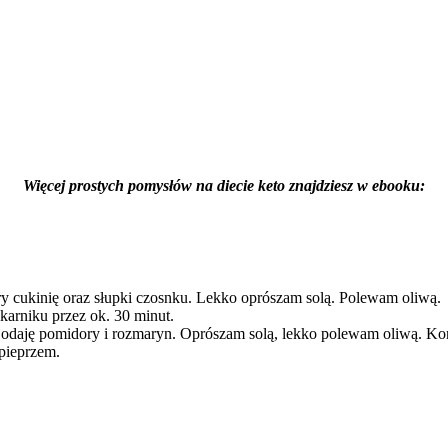
Więcej prostych pomysłów na diecie keto znajdziesz w ebooku:
y cukinię oraz słupki czosnku. Lekko oprószam solą. Polewam oliwą.
karniku przez ok. 30 minut.
Dodaję pomidory i rozmaryn. Oprószam solą, lekko polewam oliwą. Kon
 pieprzem.