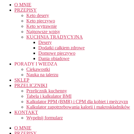
O MNIE
PRZEPISY
Keto desery
Keto pieczywo
Keto wytrawnie
Najnowsze wpisy
KUCHNIA TRADYCYJNA
Desery
Dodatki całkiem zdrowe
Domowe pieczywo
Dania obiadowe
PORADY I WIEDZA
Ciekawostki
Nauka na talerzu
SKLEP
PRZELICZNIKI
Przelicznik kuchenny
Tabela i kalkulator BMI
Kalkulator PPM (BMR) i CPM dla kobiet i mężczyzn
Kalkulator zapotrzebowania kalorii i makroskładników
KONTAKT
Wypełnij formularz
O MNIE
PRZEPISY