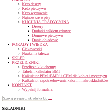
Keto desery
Keto pieczywo
Keto wytrawnie
Najnowsze wpisy
KUCHNIA TRADYCYJNA
Desery
Dodatki całkiem zdrowe
Domowe pieczywo
Dania obiadowe
PORADY I WIEDZA
Ciekawostki
Nauka na talerzu
SKLEP
PRZELICZNIKI
Przelicznik kuchenny
Tabela i kalkulator BMI
Kalkulator PPM (BMR) i CPM dla kobiet i mężczyzn
Kalkulator zapotrzebowania kalorii i makroskładników
KONTAKT
Wypełnij formularz
SKŁADNIKI