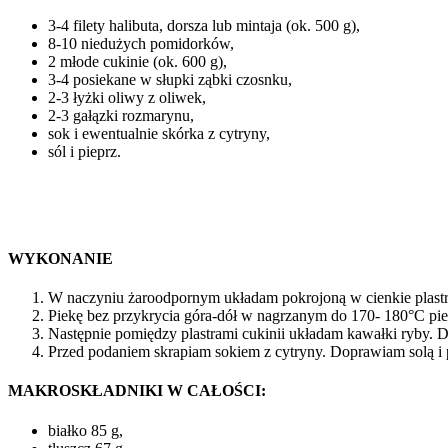
3-4 filety halibuta, dorsza lub mintaja (ok. 500 g),
8-10 niedużych pomidorków,
2 młode cukinie (ok. 600 g),
3-4 posiekane w słupki ząbki czosnku,
2-3 łyżki oliwy z oliwek,
2-3 gałązki rozmarynu,
sok i ewentualnie skórka z cytryny,
sól i pieprz.
WYKONANIE
W naczyniu żaroodpornym układam pokrojoną w cienkie plastr
Piekę bez przykrycia góra-dół w nagrzanym do 170- 180°C pie
Następnie pomiędzy plastrami cukinii układam kawałki ryby. 
Przed podaniem skrapiam sokiem z cytryny. Doprawiam solą i
MAKROSKŁADNIKI W CAŁOŚCI:
białko 85 g,