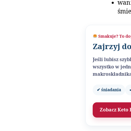
wani
śmie
Smakuje? To do
Zajrzyj d
Jeśli lubisz sz
wszystko w jedn
makroskładnika
✔ śniadania
Zobacz Keto 