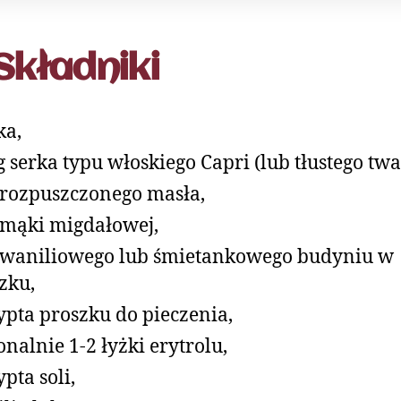
Składniki
ka,
g serka typu włoskiego Capri (lub tłustego twa
 rozpuszczonego masła,
 mąki migdałowej,
 waniliowego lub śmietankowego budyniu w
zku,
ypta proszku do pieczenia,
onalnie 1-2 łyżki erytrolu,
ypta soli,