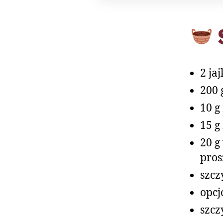
2 jaj
200 
10 g
15 g
20 g
pros
szcz
opcj
szcz