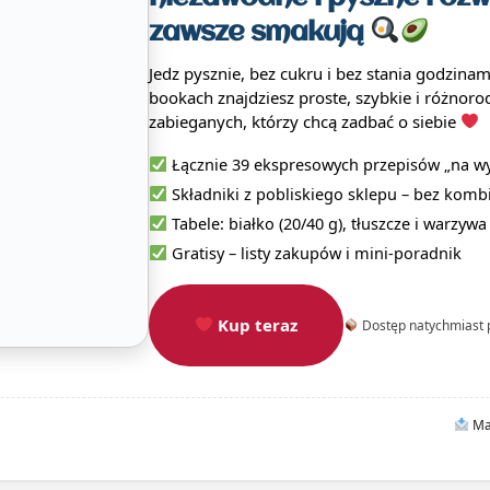
zawsze smakują
Jedz pysznie, bez cukru i bez stania godzina
bookach znajdziesz proste, szybkie i różnoro
zabieganych, którzy chcą zadbać o siebie
Łącznie 39 ekspresowych przepisów „na wy
Składniki z pobliskiego sklepu – bez kom
Tabele: białko (20/40 g), tłuszcze i warzyw
Gratisy – listy zakupów i mini-poradnik
Kup teraz
Dostęp natychmiast 
Mas