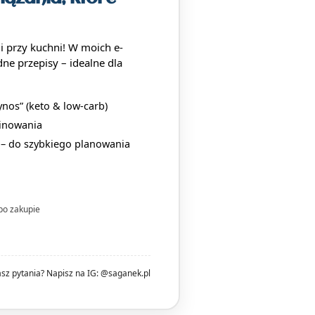
mi przy kuchni! W moich e-
dne przepisy – idealne dla
nos” (keto & low-carb)
binowania
a – do szybkiego planowania
po zakupie
z pytania? Napisz na IG: @saganek.pl