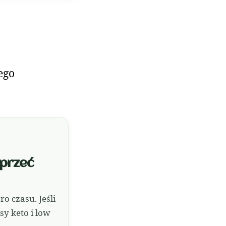
ego
sprzeć
 czasu. Jeśli
y keto i low