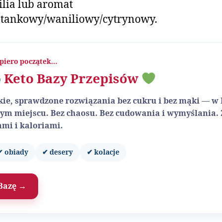
lia lub aromat
tankowy/waniliowy/cytrynowy.
piero początek…
o
Keto Bazy Przepisów
ybkie, sprawdzone rozwiązania bez cukru i bez mąki — w
ym miejscu. Bez chaosu. Bez cudowania i wymyślania.
mi i kaloriami.
✔ obiady
✔ desery
✔ kolacje
Bazę →