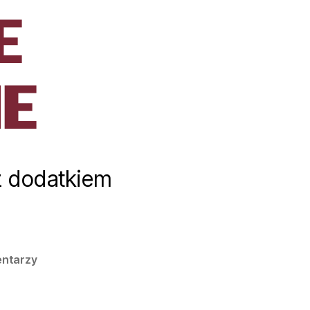
E
E
z dodatkiem
entarzy