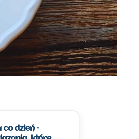
 co dzień –
iązania, które