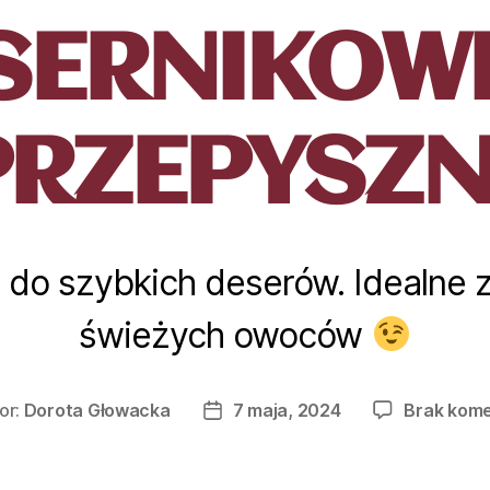
SERNIKOW
PRZEPYSZN
 do szybkich deserów. Idealne 
świeżych owoców
or:
Dorota Głowacka
7 maja, 2024
Brak kom