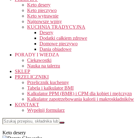
Keto desery
Keto pieczywo
Keto wytrawnie
Najnowsze wpisy
KUCHNIA TRADYCYJNA
Desery
Dodatki całkiem zdrowe
Domowe pieczywo
Dania obiadowe
PORADY I WIEDZA
Ciekawostki
Nauka na talerzu
SKLEP
PRZELICZNIKI
Przelicznik kuchenny
Tabela i kalkulator BMI
Kalkulator PPM (BMR) i CPM dla kobiet i mężczyzn
Kalkulator zapotrzebowania kalorii i makroskładników
KONTAKT
Wypełnij formularz
Keto desery