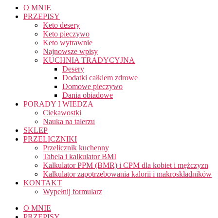
O MNIE
PRZEPISY
Keto desery
Keto pieczywo
Keto wytrawnie
Najnowsze wpisy
KUCHNIA TRADYCYJNA
Desery
Dodatki całkiem zdrowe
Domowe pieczywo
Dania obiadowe
PORADY I WIEDZA
Ciekawostki
Nauka na talerzu
SKLEP
PRZELICZNIKI
Przelicznik kuchenny
Tabela i kalkulator BMI
Kalkulator PPM (BMR) i CPM dla kobiet i mężczyzn
Kalkulator zapotrzebowania kalorii i makroskładników
KONTAKT
Wypełnij formularz
O MNIE
PRZEPISY