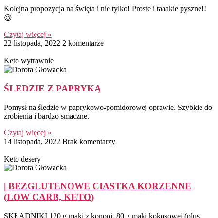
Kolejna propozycja na święta i nie tylko! Proste i taaakie pyszne!!
😉
Czytaj więcej »
22 listopada, 2022
2 komentarze
Keto wytrawnie
ŚLEDZIE Z PAPRYKĄ
Pomysł na śledzie w paprykowo-pomidorowej oprawie. Szybkie do
zrobienia i bardzo smaczne.
Czytaj więcej »
14 listopada, 2022
Brak komentarzy
Keto desery
| BEZGLUTENOWE CIASTKA KORZENNE
(LOW CARB, KETO)
SKŁADNIKI 120 g mąki z konopi, 80 g mąki kokosowej (plus