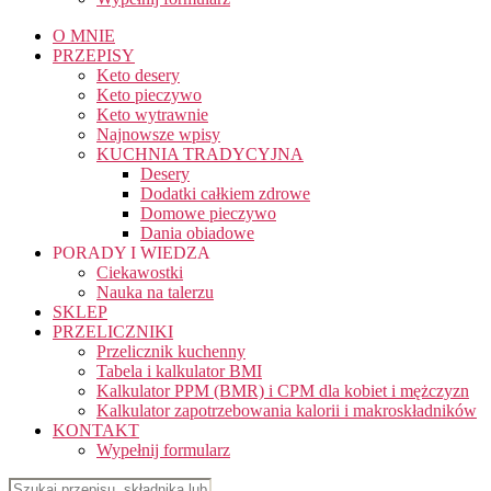
O MNIE
PRZEPISY
Keto desery
Keto pieczywo
Keto wytrawnie
Najnowsze wpisy
KUCHNIA TRADYCYJNA
Desery
Dodatki całkiem zdrowe
Domowe pieczywo
Dania obiadowe
PORADY I WIEDZA
Ciekawostki
Nauka na talerzu
SKLEP
PRZELICZNIKI
Przelicznik kuchenny
Tabela i kalkulator BMI
Kalkulator PPM (BMR) i CPM dla kobiet i mężczyzn
Kalkulator zapotrzebowania kalorii i makroskładników
KONTAKT
Wypełnij formularz