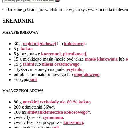
Chłodzone „ciasto” już wielokrotnie wykorzystywałam do keto deserów
SKŁADNIKI
MASA PIERNIKOWA
30 g
mąki migdałowej
lub
kokosowej
,
5 g
kakao
,
5 g przyprawy
korzennej, piernikowej
,
15 g miękkiego masła (może być także
masło klarowane
lub
o
15 g
tahini
lub
masła orzechowego
,
1 łyżka zmielonego na puder
erytrolu
,
odrobina aromatu rumowego lub
migdałowego
,
szczypta
soli
.
MASA CZEKOLADOWA
80 g
gorzkiej czekolady ok. 80 % kakao
,
200 g śmietanki 36%*,
100 ml
śmietanki/mleczka kokosowego
*,
ćwierć łyżeczki
cynamonu
,
ćwierć łyżeczki przyprawy
korzennej,
opcjonalnie szczypta
soli
.