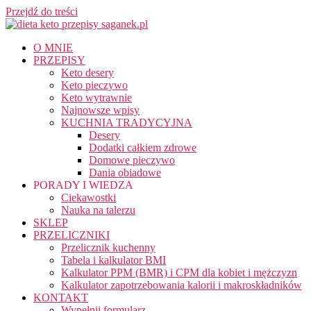
Przejdź do treści
O MNIE
PRZEPISY
Keto desery
Keto pieczywo
Keto wytrawnie
Najnowsze wpisy
KUCHNIA TRADYCYJNA
Desery
Dodatki całkiem zdrowe
Domowe pieczywo
Dania obiadowe
PORADY I WIEDZA
Ciekawostki
Nauka na talerzu
SKLEP
PRZELICZNIKI
Przelicznik kuchenny
Tabela i kalkulator BMI
Kalkulator PPM (BMR) i CPM dla kobiet i mężczyzn
Kalkulator zapotrzebowania kalorii i makroskładników
KONTAKT
Wypełnij formularz