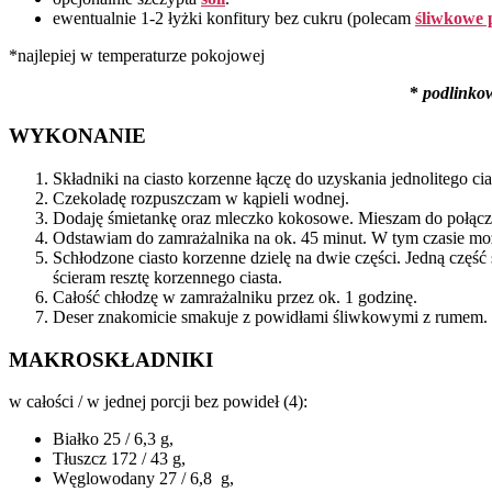
ewentualnie 1-2 łyżki konfitury bez cukru (polecam
śliwkowe 
*najlepiej w temperaturze pokojowej
*
podlinko
WYKONANIE
Składniki na ciasto korzenne łączę do uzyskania jednolitego ci
Czekoladę rozpuszczam w kąpieli wodnej.
Dodaję śmietankę oraz mleczko kokosowe. Mieszam do połączen
Odstawiam do zamrażalnika na ok. 45 minut. W tym czasie mo
Schłodzone ciasto korzenne dzielę na dwie części. Jedną część
ścieram resztę korzennego ciasta.
Całość chłodzę w zamrażalniku przez ok. 1 godzinę.
Deser znakomicie smakuje z powidłami śliwkowymi z rumem.
MAKROSKŁADNIKI
w całości / w jednej porcji bez powideł (4):
Białko 25 / 6,3 g,
Tłuszcz 172 / 43 g,
Węglowodany 27 / 6,8 g,