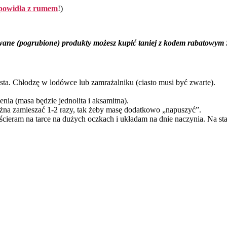
powidła z rumem
!)
wane (pogrubione) produkty możesz kupić taniej z kodem rabato
asta. Chłodzę w lodówce lub zamrażalniku (ciasto musi być zwarte).
ia (masa będzie jednolita i aksamitna).
żna zamieszać 1-2 razy, tak żeby masę dodatkowo „napuszyć”.
 ścieram na tarce na dużych oczkach i układam na dnie naczynia. Na s