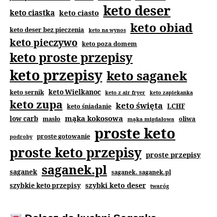
keto deser
keto ciastka
keto ciasto
keto obiad
keto deser bez pieczenia
keto na wynos
keto pieczywo
keto poza domem
keto proste przepisy
keto przepisy
keto saganek
keto Wielkanoc
keto sernik
keto z air fryer
keto zapiekanka
keto zupa
keto święta
keto śniadanie
LCHF
mąka kokosowa
low carb
masło
oliwa
mąka migdałowa
proste keto
proste gotowanie
podroby
proste keto przepisy
proste przepisy
saganek.pl
saganek
saganek. saganek.pl
szybki keto deser
szybkie keto przepisy
twaróg