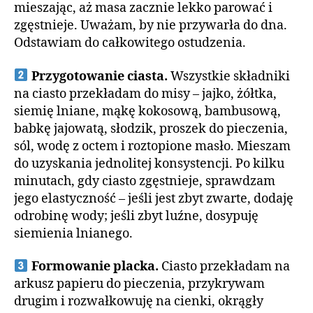
mieszając, aż masa zacznie lekko parować i
zgęstnieje. Uważam, by nie przywarła do dna.
Odstawiam do całkowitego ostudzenia.
Przygotowanie ciasta.
Wszystkie składniki
na ciasto przekładam do misy – jajko, żółtka,
siemię lniane, mąkę kokosową, bambusową,
babkę jajowatą, słodzik, proszek do pieczenia,
sól, wodę z octem i roztopione masło. Mieszam
do uzyskania jednolitej konsystencji. Po kilku
minutach, gdy ciasto zgęstnieje, sprawdzam
jego elastyczność – jeśli jest zbyt zwarte, dodaję
odrobinę wody; jeśli zbyt luźne, dosypuję
siemienia lnianego.
Formowanie placka.
Ciasto przekładam na
arkusz papieru do pieczenia, przykrywam
drugim i rozwałkowuję na cienki, okrągły