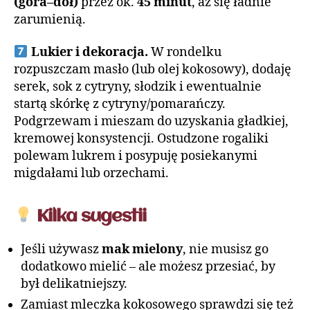
(góra–dół)
przez ok.
45 minut
, aż się ładnie
zarumienią.
Lukier i dekoracja.
W rondelku
rozpuszczam masło (lub olej kokosowy), dodaję
serek, sok z cytryny, słodzik i ewentualnie
startą skórkę z cytryny/pomarańczy.
Podgrzewam i mieszam do uzyskania gładkiej,
kremowej konsystencji. Ostudzone rogaliki
polewam lukrem i posypuję posiekanymi
migdałami lub orzechami.
Kilka sugestii
Jeśli używasz
mak mielony
, nie musisz go
dodatkowo mielić – ale możesz przesiać, by
był delikatniejszy.
Zamiast mleczka kokosowego sprawdzi się też