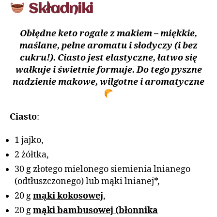
Składniki
Obłędne keto rogale z makiem – miękkie,
maślane, pełne aromatu i słodyczy (i bez
cukru!). Ciasto jest elastyczne, łatwo się
wałkuje i świetnie formuje. Do tego pyszne
nadzienie makowe, wilgotne i aromatyczne
Ciasto
:
1 jajko,
2 żółtka,
30 g złotego mielonego siemienia lnianego
(odtłuszczonego) lub mąki lnianej*,
20 g
mąki kokosowej
,
20 g
mąki bambusowej (błonnika