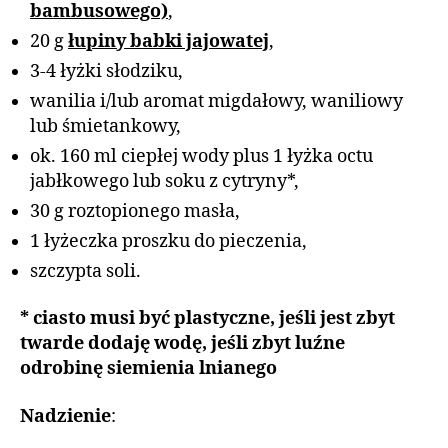
bambusowego)
,
20 g
łupiny babki jajowatej
,
3-4 łyżki słodziku,
wanilia i/lub aromat migdałowy, waniliowy
lub śmietankowy,
ok. 160 ml ciepłej wody plus 1 łyżka octu
jabłkowego lub soku z cytryny*,
30 g roztopionego masła,
1 łyżeczka proszku do pieczenia,
szczypta soli.
* ciasto musi być plastyczne, jeśli jest zbyt
twarde dodaję wodę, jeśli zbyt luźne
odrobinę siemienia lnianego
Nadzienie
: