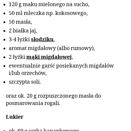
120 g maku mielonego na sucho,
50 ml mleczka np. kokosowego,
50 masła,
2 białka jaj,
3-4 łyżki
słodziku
,
aromat migdałowy (albo rumowy),
2 łyżki
mąki migdałowej
,
ewentualnie garść posiekanych migdałów
i/lub orzechów,
szczypta soli.
oraz ok. 20 g rozpuszczonego masła do
posmarowania rogali.
Lukier