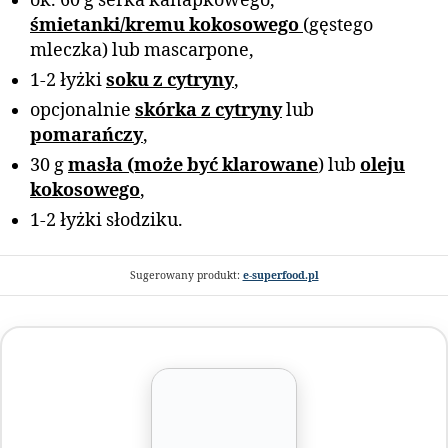
ok. 60 g serka kanapkowego,
śmietanki/kremu kokosowego
(gęstego
mleczka) lub mascarpone,
1-2 łyżki
soku z cytryny
,
opcjonalnie
skórka z cytryny
lub
pomarańczy
,
30 g
masła (może być klarowane
) lub
oleju
kokosowego
,
1-2 łyżki słodziku.
Sugerowany produkt:
e-superfood.pl