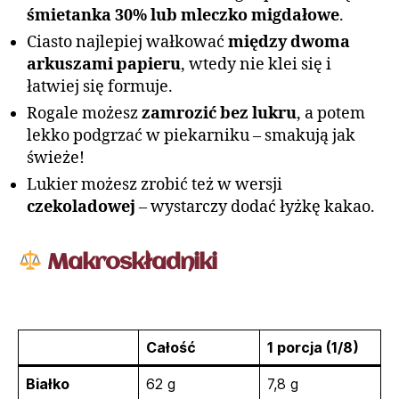
śmietanka 30% lub mleczko migdałowe
.
Ciasto najlepiej wałkować
między dwoma
arkuszami papieru
, wtedy nie klei się i
łatwiej się formuje.
Rogale możesz
zamrozić bez lukru
, a potem
lekko podgrzać w piekarniku – smakują jak
świeże!
Lukier możesz zrobić też w wersji
czekoladowej
– wystarczy dodać łyżkę kakao.
Makroskładniki
Całość
1 porcja (1/8)
Białko
62 g
7,8 g