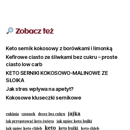
Zobacz też
Keto sernik kokosowy z borówkami i limonką
Kefirowe ciasto ze śliwkami bez cukru – proste
ciasto low carb
KETO SERNIKI KOKOSOWO-MALINOWE ZE
SŁOIKA
Jak stres wpływa na apetyt?
Kokosowe kluseczki sernikowe
jajka
cukinia
czosnek
deser bez cukru
jak upiec keto bułki
jak przygotować keto święta
keto
jak upiec keto chleb
keto bułki
keto chleb