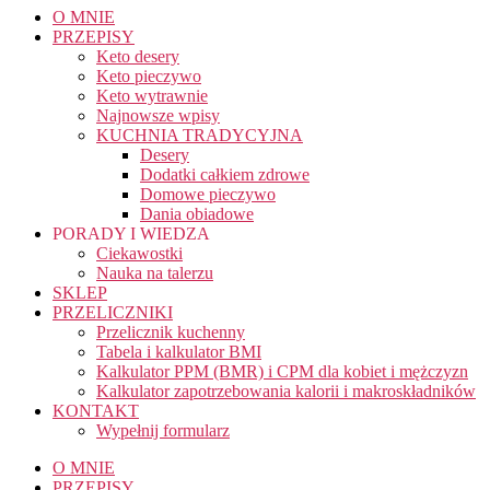
O MNIE
PRZEPISY
Keto desery
Keto pieczywo
Keto wytrawnie
Najnowsze wpisy
KUCHNIA TRADYCYJNA
Desery
Dodatki całkiem zdrowe
Domowe pieczywo
Dania obiadowe
PORADY I WIEDZA
Ciekawostki
Nauka na talerzu
SKLEP
PRZELICZNIKI
Przelicznik kuchenny
Tabela i kalkulator BMI
Kalkulator PPM (BMR) i CPM dla kobiet i mężczyzn
Kalkulator zapotrzebowania kalorii i makroskładników
KONTAKT
Wypełnij formularz
O MNIE
PRZEPISY