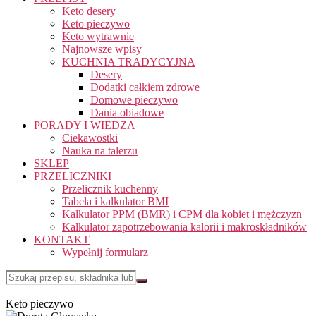
Keto desery
Keto pieczywo
Keto wytrawnie
Najnowsze wpisy
KUCHNIA TRADYCYJNA
Desery
Dodatki całkiem zdrowe
Domowe pieczywo
Dania obiadowe
PORADY I WIEDZA
Ciekawostki
Nauka na talerzu
SKLEP
PRZELICZNIKI
Przelicznik kuchenny
Tabela i kalkulator BMI
Kalkulator PPM (BMR) i CPM dla kobiet i mężczyzn
Kalkulator zapotrzebowania kalorii i makroskładników
KONTAKT
Wypełnij formularz
Keto pieczywo