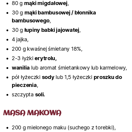
80 g
mąki migdałowej
,
30 g
mąki bambusowej / błonnika
bambusowego
,
30 g
łupiny babki jajowatej
,
4 jajka,
200 g kwaśnej śmietany 18%,
2-3 łyżki
erytrolu,
wanilia
lub aromat śmietankowy lub karmelowy,
pół łyżeczki
sody
lub 1,5 łyżeczki
proszku do
pieczenia
,
szczypta
soli.
MASA MAKOWA
200 g mielonego maku (suchego z torebki),