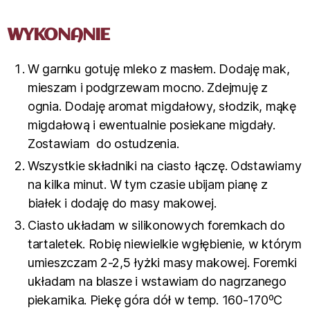
WYKONANIE
W garnku gotuję mleko z masłem. Dodaję mak,
mieszam i podgrzewam mocno. Zdejmuję z
ognia. Dodaję aromat migdałowy, słodzik, mąkę
migdałową i ewentualnie posiekane migdały.
Zostawiam do ostudzenia.
Wszystkie składniki na ciasto łączę. Odstawiamy
na kilka minut. W tym czasie ubijam pianę z
białek i dodaję do masy makowej.
Ciasto układam w silikonowych foremkach do
tartaletek. Robię niewielkie wgłębienie, w którym
umieszczam 2-2,5 łyżki masy makowej. Foremki
układam na blasze i wstawiam do nagrzanego
piekarnika. Piekę góra dół w temp. 160-170⁰C