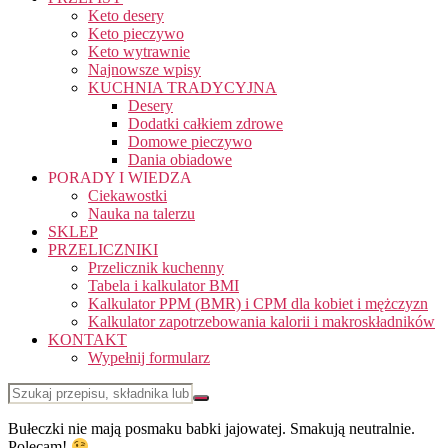
Keto desery
Keto pieczywo
Keto wytrawnie
Najnowsze wpisy
KUCHNIA TRADYCYJNA
Desery
Dodatki całkiem zdrowe
Domowe pieczywo
Dania obiadowe
PORADY I WIEDZA
Ciekawostki
Nauka na talerzu
SKLEP
PRZELICZNIKI
Przelicznik kuchenny
Tabela i kalkulator BMI
Kalkulator PPM (BMR) i CPM dla kobiet i mężczyzn
Kalkulator zapotrzebowania kalorii i makroskładników
KONTAKT
Wypełnij formularz
Bułeczki nie mają posmaku babki jajowatej. Smakują neutralnie.
Polecam!