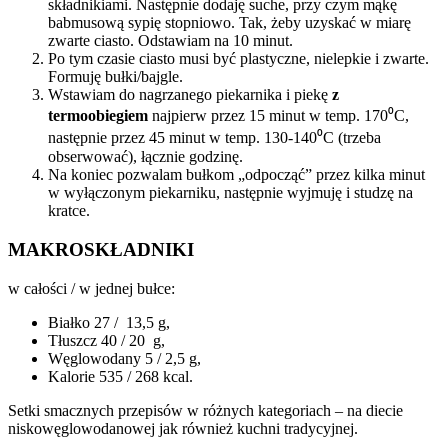
składnikiami. Następnie dodaję suche, przy czym mąkę
babmusową sypię stopniowo. Tak, żeby uzyskać w miarę
zwarte ciasto. Odstawiam na 10 minut.
Po tym czasie ciasto musi być plastyczne, nielepkie i zwarte.
Formuję bułki/bajgle.
Wstawiam do nagrzanego piekarnika i piekę
z
termoobiegiem
najpierw przez 15 minut w temp. 170⁰C,
następnie przez 45 minut w temp. 130-140⁰C (trzeba
obserwować), łącznie godzinę.
Na koniec pozwalam bułkom „odpocząć” przez kilka minut
w wyłączonym piekarniku, następnie wyjmuję i studzę na
kratce.
MAKROSKŁADNIKI
w całości / w jednej bułce:
Białko 27 / 13,5 g,
Tłuszcz 40 / 20 g,
Węglowodany 5 / 2,5 g,
Kalorie 535 / 268 kcal.
Setki smacznych przepisów w różnych kategoriach – na diecie
niskowęglowodanowej jak również kuchni tradycyjnej.