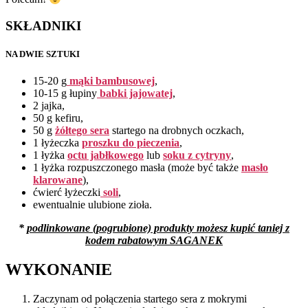
SKŁADNIKI
NA DWIE SZTUKI
15-20 g
mąki bambusowej
,
10-15 g łupiny
babki jajowatej
,
2 jajka,
50 g kefiru,
50 g
żółtego sera
startego na drobnych oczkach,
1 łyżeczka
proszku do pieczenia
,
1 łyżka
octu jabłkowego
lub
soku z cytryny
,
1 łyżka rozpuszczonego masła (może być także
masło
klarowane
),
ćwierć łyżeczki
soli
,
ewentualnie ulubione zioła.
*
podlinkowane (pogrubione) produkty możesz kupić taniej z
kodem rabatowym SAGANEK
WYKONANIE
Zaczynam od połączenia startego sera z mokrymi