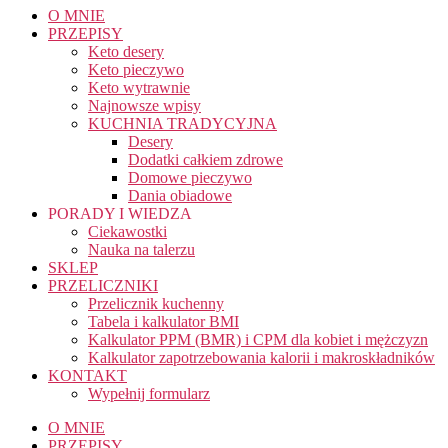
O MNIE
PRZEPISY
Keto desery
Keto pieczywo
Keto wytrawnie
Najnowsze wpisy
KUCHNIA TRADYCYJNA
Desery
Dodatki całkiem zdrowe
Domowe pieczywo
Dania obiadowe
PORADY I WIEDZA
Ciekawostki
Nauka na talerzu
SKLEP
PRZELICZNIKI
Przelicznik kuchenny
Tabela i kalkulator BMI
Kalkulator PPM (BMR) i CPM dla kobiet i mężczyzn
Kalkulator zapotrzebowania kalorii i makroskładników
KONTAKT
Wypełnij formularz
O MNIE
PRZEPISY