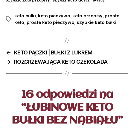
szybki keto deser
szybkie keto przepisy
twaróg
keto bułki
,
keto pieczywo
,
keto przepisy
,
proste
keto
,
proste keto pieczywo
,
szybkie keto bułki
←
KETO PĄCZKI | BUŁKI Z LUKREM
→
ROZGRZEWAJĄCA KETO CZEKOLADA
16 odpowiedzi na
“ŁUBINOWE KETO
BUŁKI BEZ NABIAŁU”