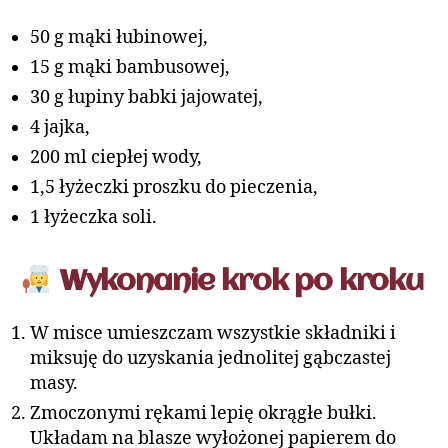
50 g mąki łubinowej,
15 g mąki bambusowej,
30 g łupiny babki jajowatej,
4 jajka,
200 ml ciepłej wody,
1,5 łyżeczki proszku do pieczenia,
1 łyżeczka soli.
Wykonanie krok po kroku
W misce umieszczam wszystkie składniki i
miksuję do uzyskania jednolitej gąbczastej
masy.
Zmoczonymi rękami lepię okrągłe bułki.
Układam na blasze wyłożonej papierem do