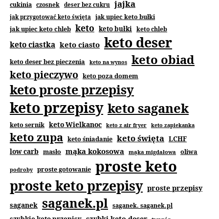
jajka
cukinia
czosnek
deser bez cukru
jak upiec keto bułki
jak przygotować keto święta
keto
jak upiec keto chleb
keto bułki
keto chleb
keto deser
keto ciastka
keto ciasto
keto obiad
keto deser bez pieczenia
keto na wynos
keto pieczywo
keto poza domem
keto proste przepisy
keto przepisy
keto saganek
keto Wielkanoc
keto sernik
keto z air fryer
keto zapiekanka
keto zupa
keto święta
keto śniadanie
LCHF
mąka kokosowa
low carb
masło
oliwa
mąka migdałowa
proste keto
proste gotowanie
podroby
proste keto przepisy
proste przepisy
saganek.pl
saganek
saganek. saganek.pl