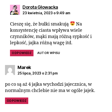
Dorota Głowacka
23 kwietnia, 2023 o 9:49 am
Cieszę się, że bułki smakują
Na
konsystencję ciasta wpływa wiele
czynników, mąki mają różną sypkość i
lepkość, jajka różną wagę itd.
ODPOWIEDZ
AUTOR WPISU
Marek
25 lipca, 2023 o 2:31 pm
po co są aż 4 jajka wychodzi jajecznica, w
normalnym chclebie nie ma w ogóle jajek.
ODPOWIEDZ