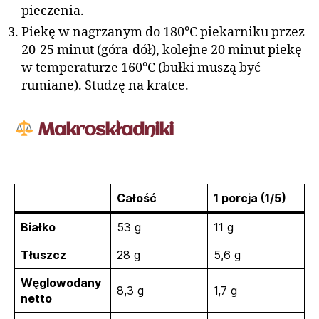
pieczenia.
Piekę w nagrzanym do 180°C piekarniku przez
20-25 minut (góra-dół), kolejne 20 minut piekę
w temperaturze 160°C (bułki muszą być
rumiane). Studzę na kratce.
Makroskładniki
Całość
1 porcja (1/5)
Białko
53 g
11 g
Tłuszcz
28 g
5,6 g
Węglowodany
8,3 g
1,7 g
netto