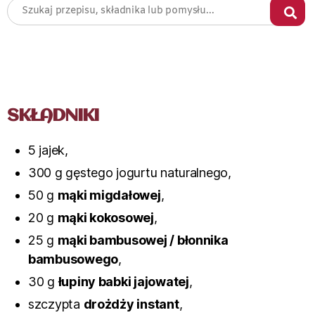
SKŁADNIKI
5 jajek,
300 g gęstego jogurtu naturalnego,
50 g
mąki migdałowej
,
20 g
mąki kokosowej
,
25 g
mąki bambusowej / błonnika
bambusowego
,
30 g
łupiny babki jajowatej
,
szczypta
drożdży instant
,