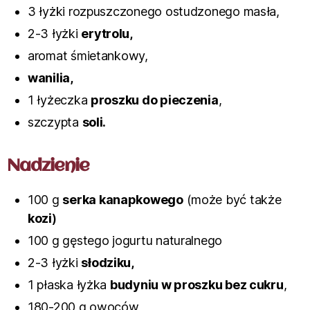
3 łyżki rozpuszczonego ostudzonego masła,
2-3 łyżki
erytrolu,
aromat śmietankowy,
wanilia,
1 łyżeczka
proszku do pieczenia
,
szczypta
soli.
Nadzienie
100 g
serka kanapkowego
(może być także
kozi
)
100 g gęstego jogurtu naturalnego
2-3 łyżki
słodziku,
1 płaska łyżka
budyniu w proszku bez cukru
,
180-200 g owoców