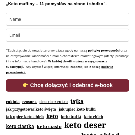
„Keto muffiny – 11 pomysłów na słono i słodko”.
*Zapisując się do newslettera wyrażasz zgodę na naszą
politykę prywatności
oraz
na otrzymywanie wiadomości e-mail o charakterze marketingowym (oferty, promocje
i inne informacje handlowe).
W każdej chwili możesz zrezygnować z
subskrypcji.
Aby uzyskać więcej informacji, zapoznaj się z naszą
polityką
prywatności.
Chcę dołączyć i odebrać e-book
jajka
cukinia
czosnek
deser bez cukru
jak upiec keto bułki
jak przygotować keto święta
keto
jak upiec keto chleb
keto bułki
keto chleb
keto deser
keto ciastka
keto ciasto