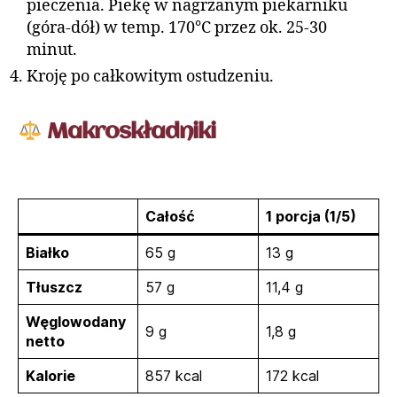
pieczenia. Piekę w nagrzanym piekarniku
(góra-dół) w temp. 170°C przez ok. 25-30
minut.
Kroję po całkowitym ostudzeniu.
Makroskładniki
Całość
1 porcja (1/5)
Białko
65 g
13 g
Tłuszcz
57 g
11,4 g
Węglowodany
9 g
1,8 g
netto
Kalorie
857 kcal
172 kcal