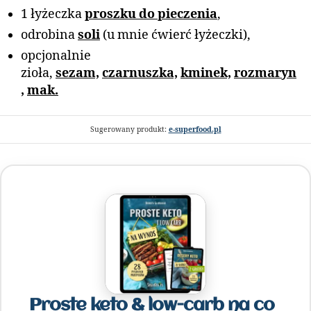
1 łyżeczka
proszku do pieczenia
,
odrobina
soli
(u mnie ćwierć łyżeczki),
opcjonalnie
zioła,
sezam,
czarnuszka,
kminek,
rozmaryn
,
mak.
Sugerowany produkt:
e-superfood.pl
Proste keto & low-carb na co