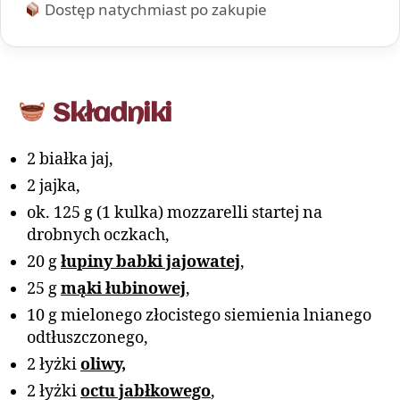
Dostęp natychmiast po zakupie
Składniki
2 białka jaj,
2 jajka,
ok. 125 g (1 kulka) mozzarelli startej na
drobnych oczkach,
20 g
łupiny babki jajowatej
,
25 g
mąki łubinowej
,
10 g mielonego złocistego siemienia lnianego
odtłuszczonego,
2 łyżki
oliwy,
2 łyżki
octu jabłkowego
,