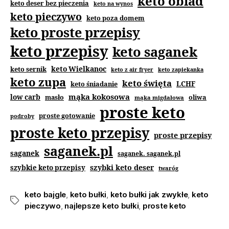
keto obiad
keto deser bez pieczenia
keto na wynos
keto pieczywo
keto poza domem
keto proste przepisy
keto przepisy
keto saganek
keto Wielkanoc
keto sernik
keto z air fryer
keto zapiekanka
keto zupa
keto święta
keto śniadanie
LCHF
mąka kokosowa
low carb
masło
oliwa
mąka migdałowa
proste keto
proste gotowanie
podroby
proste keto przepisy
proste przepisy
saganek.pl
saganek
saganek. saganek.pl
szybki keto deser
szybkie keto przepisy
twaróg
keto bajgle
,
keto bułki
,
keto bułki jak zwykłe
,
keto
pieczywo
,
najlepsze keto bułki
,
proste keto