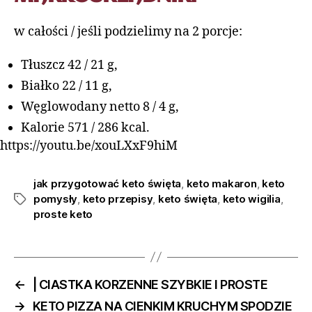
w całości / jeśli podzielimy na 2 porcje:
Tłuszcz 42 / 21 g,
Białko 22 / 11 g,
Węglowodany netto 8 / 4 g,
Kalorie 571 / 286 kcal.
https://youtu.be/xouLXxF9hiM
jak przygotować keto święta
,
keto makaron
,
keto
pomysły
,
keto przepisy
,
keto święta
,
keto wigilia
,
proste keto
←
| CIASTKA KORZENNE SZYBKIE I PROSTE
→
KETO PIZZA NA CIENKIM KRUCHYM SPODZIE