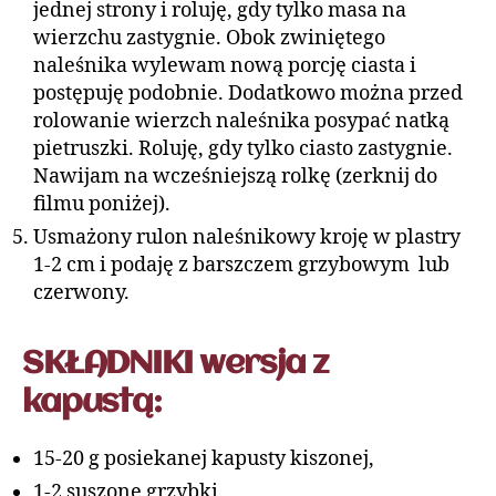
jednej strony i roluję, gdy tylko masa na
wierzchu zastygnie. Obok zwiniętego
naleśnika wylewam nową porcję ciasta i
postępuję podobnie. Dodatkowo można przed
rolowanie wierzch naleśnika posypać natką
pietruszki. Roluję, gdy tylko ciasto zastygnie.
Nawijam na wcześniejszą rolkę (zerknij do
filmu poniżej).
Usmażony rulon naleśnikowy kroję w plastry
1-2 cm i podaję z barszczem grzybowym lub
czerwony.
SKŁADNIKI wersja z
kapustą:
15-20 g posiekanej kapusty kiszonej,
1-2 suszone grzybki,