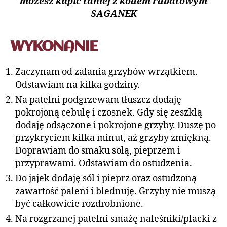
możesz kupić taniej z kodem rabatowym
SAGANEK
WYKONANIE
Zaczynam od zalania grzybów wrzątkiem.
Odstawiam na kilka godziny.
Na patelni podgrzewam tłuszcz dodaję
pokrojoną cebulę i czosnek. Gdy się zeszklą
dodaję odsączone i pokrojone grzyby. Duszę po
przykryciem kilka minut, aż grzyby zmiękną.
Doprawiam do smaku solą, pieprzem i
przyprawami. Odstawiam do ostudzenia.
Do jajek dodaję sól i pieprz oraz ostudzoną
zawartość paleni i blednuję. Grzyby nie muszą
być całkowicie rozdrobnione.
Na rozgrzanej patelni smażę naleśniki/placki z