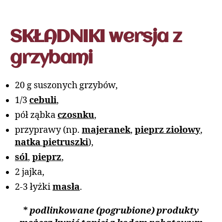
SKŁADNIKI wersja z
grzybami
20 g suszonych grzybów,
1/3
cebuli
,
pół ząbka
czosnku
,
przyprawy (np.
majeranek
,
pieprz ziołowy
,
natka pietruszki
),
sól
,
pieprz
,
2 jajka,
2-3 łyżki
masła
.
*
podlinkowane (pogrubione) produkty