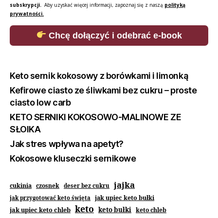
subskrypcji.
Aby uzyskać więcej informacji, zapoznaj się z naszą
polityką
prywatności.
Chcę dołączyć i odebrać e-book
Keto sernik kokosowy z borówkami i limonką
Kefirowe ciasto ze śliwkami bez cukru – proste
ciasto low carb
KETO SERNIKI KOKOSOWO-MALINOWE ZE
SŁOIKA
Jak stres wpływa na apetyt?
Kokosowe kluseczki sernikowe
jajka
cukinia
czosnek
deser bez cukru
jak upiec keto bułki
jak przygotować keto święta
keto
jak upiec keto chleb
keto bułki
keto chleb