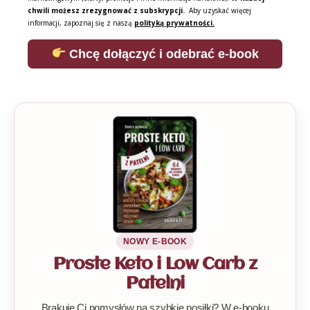
chwili możesz zrezygnować z subskrypcji.
Aby uzyskać więcej
informacji, zapoznaj się z naszą
polityką prywatności.
Chcę dołączyć i odebrać e-book
NOWY E-BOOK
Proste Keto i Low Carb z
Patelni
Brakuje Ci pomysłów na szybkie posiłki? W e-booku