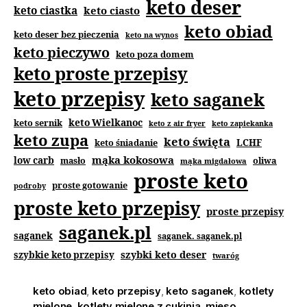
keto deser
keto ciastka
keto ciasto
keto obiad
keto deser bez pieczenia
keto na wynos
keto pieczywo
keto poza domem
keto proste przepisy
keto przepisy
keto saganek
keto Wielkanoc
keto sernik
keto z air fryer
keto zapiekanka
keto zupa
keto święta
keto śniadanie
LCHF
mąka kokosowa
low carb
masło
oliwa
mąka migdałowa
proste keto
proste gotowanie
podroby
proste keto przepisy
proste przepisy
saganek.pl
saganek
saganek. saganek.pl
szybki keto deser
szybkie keto przepisy
twaróg
keto obiad
,
keto przepisy
,
keto saganek
,
kotlety
mielone
,
kotlety mielone z cukinią
,
mięso