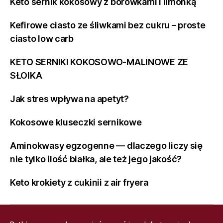
Keto sernik kokosowy z borówkami i limonką
Kefirowe ciasto ze śliwkami bez cukru – proste
ciasto low carb
KETO SERNIKI KOKOSOWO-MALINOWE ZE
SŁOIKA
Jak stres wpływa na apetyt?
Kokosowe kluseczki sernikowe
Aminokwasy egzogenne — dlaczego liczy się
nie tylko ilość białka, ale też jego jakość?
Keto krokiety z cukinii z air fryera