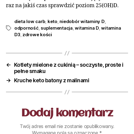
raz na jakiś czas sprawdzić poziom 25(OH)D.
dieta low carb
,
keto
,
niedobór witaminy D
,
odporność
,
suplementacja
,
witamina D
,
witamina
D3
,
zdrowe kości
←
Kotlety mielone z cukinią – soczyste, proste i
pełne smaku
→
Kruche keto batony z malinami
Dodaj komentarz
Twój adres email nie zostanie opublikowany.
Wymagane pola są oznaczone
*