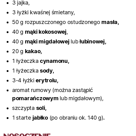
3 jajka,
3 łyżki kwaśnej śmietany,
50 g rozpuszczonego ostudzonego
masła,
40 g
mąki kokosowej
,
40 g
mąki migdałowej
lub
łubinowej,
20 g
kakao,
1 łyżeczka
cynamonu,
1 łyżeczka
sody,
3-4 łyżki
erytrolu,
aromat rumowy (można zastąpić
pomarańczowym
lub migdałowym),
szczypta
soli,
1 starte
jabłko
(po obraniu ok. 140 g)
.