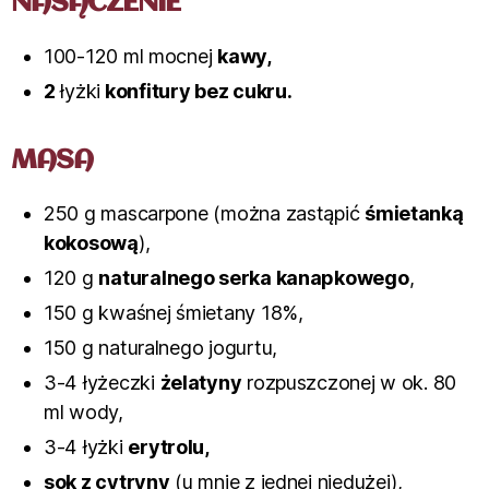
NASĄCZENIE
100-120 ml mocnej
kawy
,
2
łyżki
konfitury bez cukru.
MASA
250 g mascarpone (można zastąpić
śmietanką
kokosową
),
120 g
naturalnego serka kanapkowego
,
150 g kwaśnej śmietany 18%,
150 g naturalnego jogurtu,
3-4 łyżeczki
żelatyny
rozpuszczonej w ok. 80
ml wody,
3-4 łyżki
erytrolu,
sok z cytryny
(u mnie z jednej niedużej),