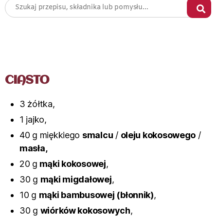
CIASTO
3 żółtka,
1 jajko,
40 g miękkiego
smalcu
/
oleju kokosowego
/
masła,
20 g
mąki kokosowej
,
30 g
mąki migdałowej
,
10 g
mąki bambusowej (błonnik)
,
30 g
wiórków kokosowych
,