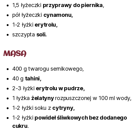
1,5 łyżeczki
przyprawy do piernika
,
pół łyżeczki
cynamonu,
1-2 łyżki
erytrolu,
szczypta
soli.
MASA
400 g twarogu sernikowego,
40 g
tahini,
2-3 łyżki
erytrolu w pudrze,
1 łyżka
żelatyny
rozpuszczonej w 100 ml wody,
1-2 łyżki soku z
cytryny,
1-2 łyżki
powideł śliwkowych bez dodanego
cukru
.