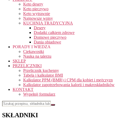
Keto desery
Keto pieczywo
Keto wytrawnie
Najnowsze wpisy
KUCHNIA TRADYCYJNA
Desery
Dodatki całkiem zdrowe
Domowe pieczywo
Dania obiadowe
PORADY I WIEDZA
Ciekawostki
Nauka na talerzu
SKLEP
PRZELICZNIKI
Przelicznik kuchenny
Tabela i kalkulator BMI
Kalkulator PPM (BMR) i CPM dla kobiet i mężczyzn
Kalkulator zapotrzebowania kalorii i makroskładników
KONTAKT
Wypełnij formularz
SKŁADNIKI