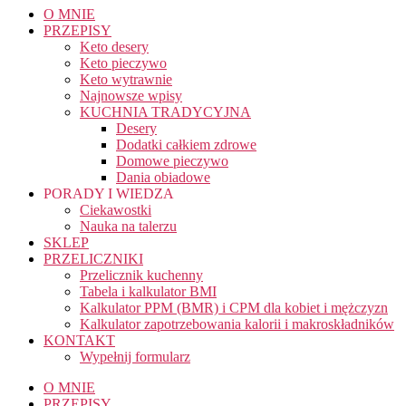
O MNIE
PRZEPISY
Keto desery
Keto pieczywo
Keto wytrawnie
Najnowsze wpisy
KUCHNIA TRADYCYJNA
Desery
Dodatki całkiem zdrowe
Domowe pieczywo
Dania obiadowe
PORADY I WIEDZA
Ciekawostki
Nauka na talerzu
SKLEP
PRZELICZNIKI
Przelicznik kuchenny
Tabela i kalkulator BMI
Kalkulator PPM (BMR) i CPM dla kobiet i mężczyzn
Kalkulator zapotrzebowania kalorii i makroskładników
KONTAKT
Wypełnij formularz
O MNIE
PRZEPISY