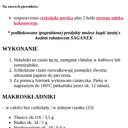
Na wierzch pierników:
rozpuszczona
czekolada gorzka
plus 2 łyżki
gęstego mleka
kokosowego
.
*
podlinkowane (pogrubione) produkty możesz kupić taniej z
kodem rabatowym SAGANEK
WYKONANIE
Składniki na ciasto łączę, następnie chłodzę w lodówce lub
zamrażalniku.
Schłodzone ciasto rozwałkowuję pomiędzy dwoma
arkuszami papieru do pieczenia.
Za pomocą foremek wykrawam ciasteczka. Piekę w
nagrzanym do 160ºC piekarniku przez ok. 12 minut).
MAKROSKŁADNIKI
– w całości bez czekolady / w jednym ciastku (33):
Tłuszcz ok.116 / 3,5 g
Białko ok. 34 / 1 g
Węglowodany ok. 19 / 0,6 g,