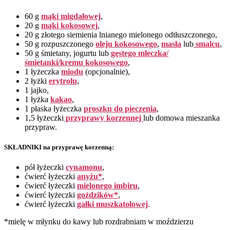
60 g
mąki migdałowej
,
20 g
mąki kokosowej
,
20 g złotego siemienia lnianego mielonego odtłuszczonego,
50 g rozpuszczonego
oleju kokosowego
,
masła
lub
smalcu
,
50 g śmietany, jogurtu lub
gęstego mleczka/
śmietanki/kremu kokosowego
,
1 łyżeczka
miodu
(opcjonalnie),
2 łyżki
erytrolu
,
1 jajko,
1 łyżka
kakao
,
1 płaska łyżeczka
proszku do pieczenia
,
1,5 łyżeczki
przyprawy korzennej
lub domowa mieszanka
przypraw.
SKŁADNIKI na przyprawę korzenną:
pół łyżeczki
cynamonu
,
ćwierć łyżeczki
anyżu*
,
ćwierć łyżeczki
mielonego imbiru
,
ćwierć łyżeczki
goździków*
,
ćwierć łyżeczki
gałki muszkatołowej
.
*mielę w młynku do kawy lub rozdrabniam w moździerzu