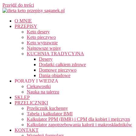
Przejdź do treści
O MNIE
PRZEPISY
Keto desery
Keto pieczywo
Keto wytrawnie
Najnowsze wpisy
KUCHNIA TRADYCYJNA
Desery
Dodatki całkiem zdrowe
Domowe pieczywo
Dania obiadowe
PORADY I WIEDZA
Ciekawostki
Nauka na talerzu
SKLEP
PRZELICZNIKI
Przelicznik kuchenny
Tabela i kalkulator BMI
Kalkulator PPM (BMR) i CPM dla kobiet i mężczyzn
Kalkulator zapotrzebowania kalorii i makroskładników
KONTAKT
Wypełnij formularz