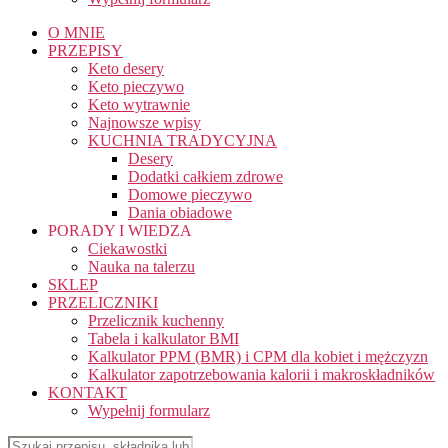
O MNIE
PRZEPISY
Keto desery
Keto pieczywo
Keto wytrawnie
Najnowsze wpisy
KUCHNIA TRADYCYJNA
Desery
Dodatki całkiem zdrowe
Domowe pieczywo
Dania obiadowe
PORADY I WIEDZA
Ciekawostki
Nauka na talerzu
SKLEP
PRZELICZNIKI
Przelicznik kuchenny
Tabela i kalkulator BMI
Kalkulator PPM (BMR) i CPM dla kobiet i mężczyzn
Kalkulator zapotrzebowania kalorii i makroskładników
KONTAKT
Wypełnij formularz