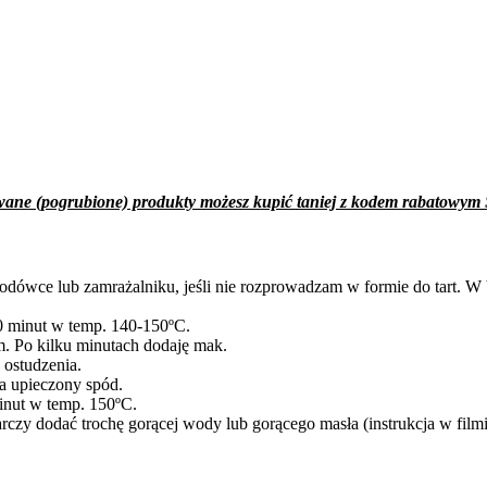
wane (pogrubione) produkty możesz kupić taniej z kodem rabato
w lodówce lub zamrażalniku, jeśli nie rozprowadzam w formie do tart.
20 minut w temp. 140-150ºC.
 Po kilku minutach dodaję mak.
 ostudzenia.
a upieczony spód.
inut w temp. 150ºC.
arczy dodać trochę gorącej wody lub gorącego masła (instrukcja w filmi