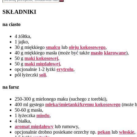
SKŁADNIKI
na ciasto
4 żółtka,
1 jajko,
30 g miękkiego
smalcu
lub
oleju kokosowego
,
40 g miękkiego masła (może być także
masło
klarowane
),
50 g
mąki kokosowej
,
50 g
mąki migdałowej
,
opcjonalnie 1-2 łyżki
erytrolu
,
pół łyżeczki
soli
.
na farsz
250-300 g mielonego maku (suchego z torebki),
400 ml gęstego
mleka/śmietanki/kremu kokosowego
(może b
50-60 g masła,
1 łyżeczka
miodu
,
4 białka,
aromat migdałowy
lub rumowy,
opcjonalnie drobno posiekane orzechy np.
pekan
lub
włoskie
,