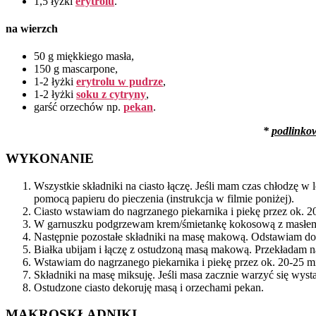
1,5 łyżki
erytrolu
.
na wierzch
50 g miękkiego masła,
150 g mascarpone,
1-2 łyżki
erytrolu w pudrze
,
1-2 łyżki
soku z cytryny
,
garść orzechów np.
pekan
.
*
podlinko
WYKONANIE
Wszystkie składniki na ciasto łączę. Jeśli mam czas chłodzę 
pomocą papieru do pieczenia (instrukcja w filmie poniżej).
Ciasto wstawiam do nagrzanego piekarnika i piekę przez ok. 
W garnuszku podgrzewam krem/śmietankę kokosową z masłem.
Następnie pozostałe składniki na masę makową. Odstawiam do
Białka ubijam i łączę z ostudzoną masą makową. Przekładam n
Wstawiam do nagrzanego piekarnika i piekę przez ok. 20-25 m
Składniki na masę miksuję. Jeśli masa zacznie warzyć się wyst
Ostudzone ciasto dekoruję masą i orzechami pekan.
MAKROSKŁADNIKI