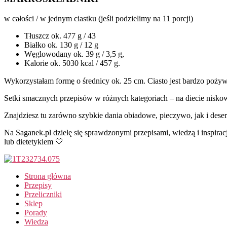
w całości / w jednym ciastku (jeśli podzielimy na 11 porcji)
Tłuszcz ok. 477 g / 43
Białko ok. 130 g / 12 g
Węglowodany ok. 39 g / 3,5 g,
Kalorie ok. 5030 kcal / 457 g.
Wykorzystałam formę o średnicy ok. 25 cm. Ciasto jest bardzo poż
Setki smacznych przepisów w różnych kategoriach – na diecie nisko
Znajdziesz tu zarówno szybkie dania obiadowe, pieczywo, jak i deser
Na Saganek.pl dzielę się sprawdzonymi przepisami, wiedzą i inspirac
lub dietetykiem 🤍
Strona główna
Przepisy
Przeliczniki
Sklep
Porady
Wiedza