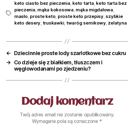
keto ciasto bez pieczenia
,
keto tarta
,
keto tarta bez
pieczenia
,
mąka kokosowa
,
mąka migdałowa
,
masło
,
proste keto
,
proste keto przepisy
,
szybkie
keto desery
,
truskawki
,
twaróg sernikowy
,
żelatyna
←
Dziecinnie proste lody szarlotkowe bez cukru
→
Co dzieje się z białkiem, tłuszczem i
węglowodanami po zjedzeniu?
Dodaj komentarz
Twój adres email nie zostanie opublikowany.
Wymagane pola są oznaczone
*