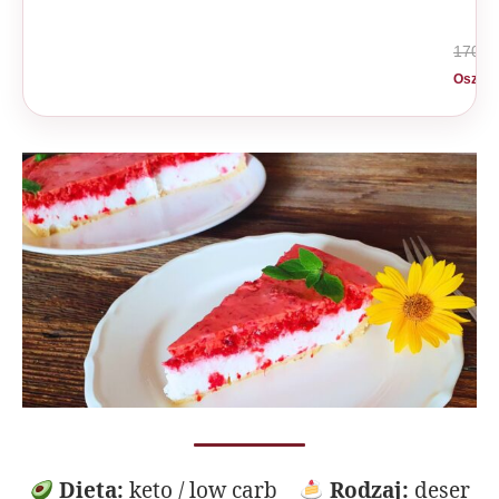
170 zł
Oszczę
Dieta:
keto / low carb
Rodzaj:
deser