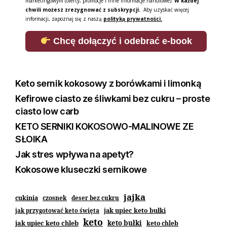
marketingowym (oferty, promocje i inne informacje handlowe).
W każdej
chwili możesz zrezygnować z subskrypcji.
Aby uzyskać więcej
informacji, zapoznaj się z naszą
polityką prywatności.
Chcę dołączyć i odebrać e-book
Keto sernik kokosowy z borówkami i limonką
Kefirowe ciasto ze śliwkami bez cukru – proste
ciasto low carb
KETO SERNIKI KOKOSOWO-MALINOWE ZE
SŁOIKA
Jak stres wpływa na apetyt?
Kokosowe kluseczki sernikowe
jajka
cukinia
czosnek
deser bez cukru
jak upiec keto bułki
jak przygotować keto święta
keto
jak upiec keto chleb
keto bułki
keto chleb