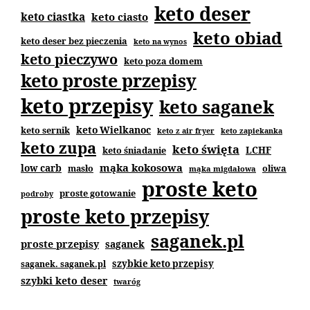
keto deser
keto ciastka
keto ciasto
keto obiad
keto deser bez pieczenia
keto na wynos
keto pieczywo
keto poza domem
keto proste przepisy
keto przepisy
keto saganek
keto Wielkanoc
keto sernik
keto z air fryer
keto zapiekanka
keto zupa
keto święta
keto śniadanie
LCHF
mąka kokosowa
low carb
masło
oliwa
mąka migdałowa
proste keto
proste gotowanie
podroby
proste keto przepisy
saganek.pl
proste przepisy
saganek
szybkie keto przepisy
saganek. saganek.pl
szybki keto deser
twaróg