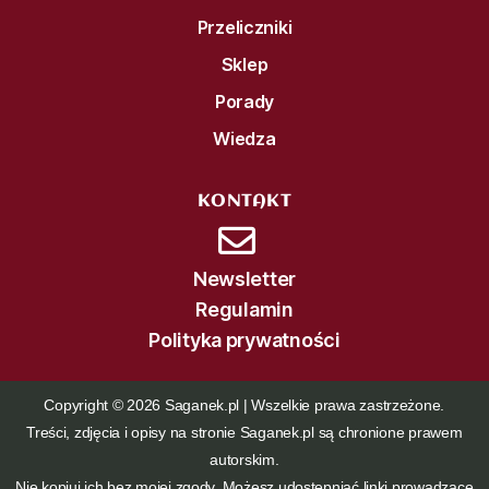
Przeliczniki
Sklep
Porady
Wiedza
KONTAKT
Newsletter
Regulamin
Polityka prywatności
Copyright © 2026 Saganek.pl | Wszelkie prawa zastrzeżone.
Treści, zdjęcia i opisy na stronie Saganek.pl są chronione prawem
autorskim.
Nie kopiuj ich bez mojej zgody. Możesz udostępniać linki prowadzące