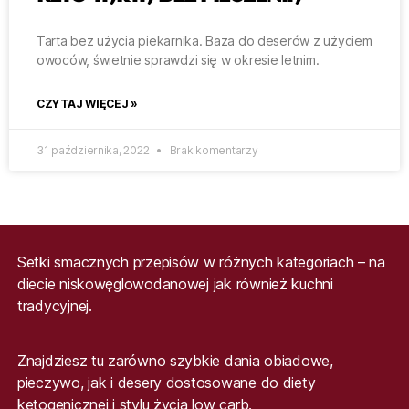
Tarta bez użycia piekarnika. Baza do deserów z użyciem
owoców, świetnie sprawdzi się w okresie letnim.
CZYTAJ WIĘCEJ »
31 października, 2022
Brak komentarzy
Setki smacznych przepisów w różnych kategoriach – na
diecie niskowęglowodanowej jak również kuchni
tradycyjnej.
Znajdziesz tu zarówno szybkie dania obiadowe,
pieczywo, jak i desery dostosowane do diety
ketogenicznej i stylu życia low carb.