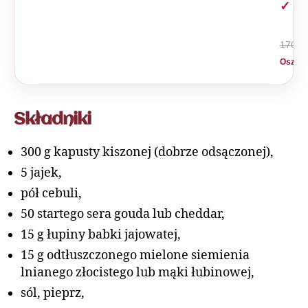
z A
170 zł
Oszczę
Składniki
300 g kapusty kiszonej (dobrze odsączonej),
5 jajek,
pół cebuli,
50 startego sera gouda lub cheddar,
15 g łupiny babki jajowatej,
15 g odtłuszczonego mielone siemienia
lnianego złocistego lub mąki łubinowej,
sól, pieprz,