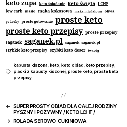
keto zupa
keto święta
keto śniadanie
LCHF
mąka kokosowa
low carb
masło
oliwa
mąka migdałowa
proste keto
proste gotowanie
podroby
proste keto przepisy
proste przepisy
saganek.pl
saganek
saganek. saganek.pl
szybki keto deser
szybkie keto przepisy
twaróg
kapusta kiszona
,
keto
,
keto obiad
,
keto przepisy
,
placki z kapusty kiszonej
,
proste keto
,
proste keto
przepisy
←
SUPER PROSTY OBIAD DLA CAŁEJ RODZINY
PYSZNY I POŻYWNY / KETO LCHF /
→
ROLADA SEROWO-CUKINIOWA