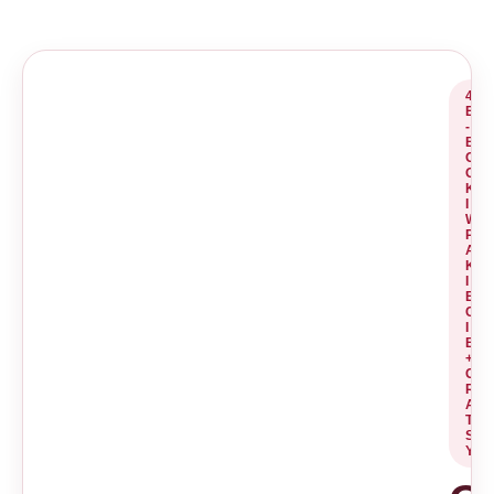
4
E
-
B
O
O
K
I
W
P
A
K
I
E
C
I
E
+
G
R
A
TI
S
Y