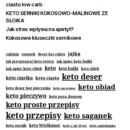
ciasto low carb
KETO SERNIKI KOKOSOWO-MALINOWE ZE
SŁOIKA
Jak stres wpływa na apetyt?
Kokosowe kluseczki sernikowe
jajka
cukinia
czosnek
deser bez cukru
jak upiec keto bułki
jak przygotować keto święta
keto
jak upiec keto chleb
keto bułki
keto chleb
keto deser
keto ciastka
keto ciasto
keto obiad
keto deser bez pieczenia
keto na wynos
keto pieczywo
keto poza domem
keto proste przepisy
keto przepisy
keto saganek
keto Wielkanoc
keto sernik
keto z air fryer
keto zapiekanka