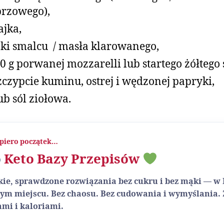
rzowego),
ajka,
żki smalcu / masła klarowanego,
60 g porwanej mozzarelli lub startego żółtego 
zczypcie kuminu, ostrej i wędzonej papryki,
lub sól ziołowa.
piero początek…
o
Keto Bazy Przepisów
ybkie, sprawdzone rozwiązania bez cukru i bez mąki — w
ym miejscu. Bez chaosu. Bez cudowania i wymyślania.
mi i kaloriami.