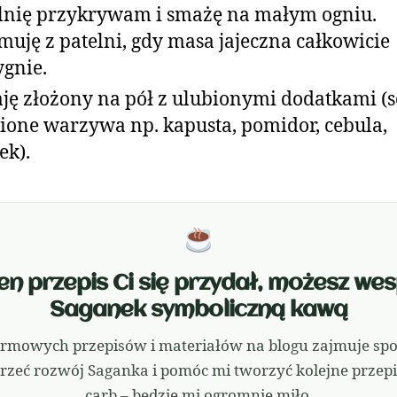
lnię przykrywam i smażę na małym ogniu.
muję z patelni, gdy masa jajeczna całkowicie
ygnie.
ję złożony na pół z ulubionymi dodatkami (s
ione warzywa np. kapusta, pomidor, cebula,
ek).
 ten przepis Ci się przydał, możesz we
Saganek symboliczną kawą
rmowych przepisów i materiałów na blogu zajmuje sporo
rzeć rozwój Saganka i pomóc mi tworzyć kolejne przepis
carb – będzie mi ogromnie miło.