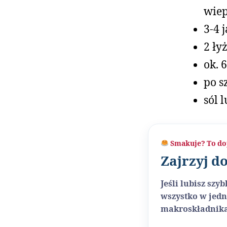
wiep
3-4 j
2 ły
ok. 
po s
sól 
Smakuje? To do
Zajrzyj d
Jeśli lubisz sz
wszystko w jedn
makroskładnika