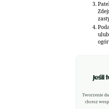
Pate
Zdej
zast
Poda
ulub
ogór
Jeśli
Tworzenie da
chcesz wesp