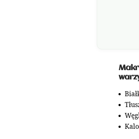
Makro
warzy
Biał
Tłus
Węgl
Kalo