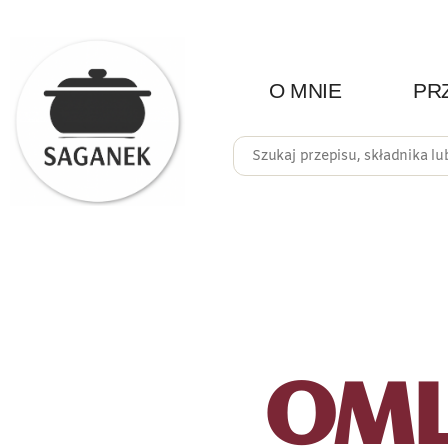
O MNIE
PR
OML