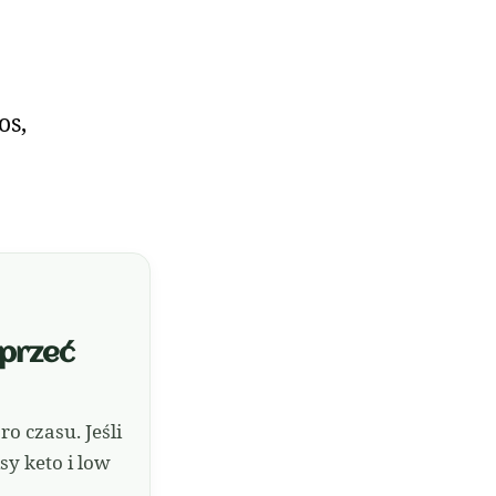
os,
sprzeć
 czasu. Jeśli
y keto i low