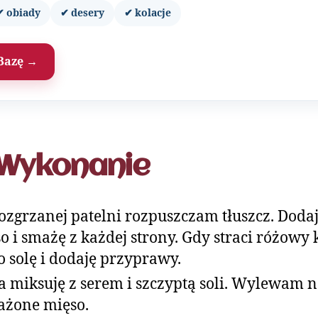
✔ obiady
✔ desery
✔ kolacje
Bazę →
Wykonanie
ozgrzanej patelni rozpuszczam tłuszcz. Doda
o i smażę z każdej strony. Gdy straci różowy 
o solę i dodaję przyprawy.
a miksuję z serem i szczyptą soli. Wylewam 
ażone mięso.