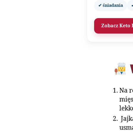
✔ śniadania
Zobacz Keto 
Na r
mięs
lekk
Jajk
usm