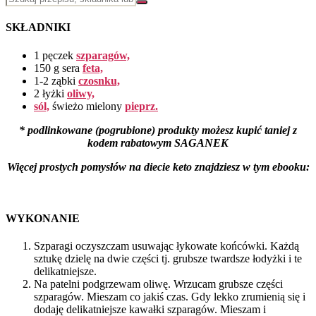
SKŁADNIKI
1 pęczek
szparagów,
150 g sera
feta,
1-2 ząbki
czosnku,
2 łyżki
oliwy,
sól,
świeżo mielony
pieprz.
* podlinkowane (pogrubione) produkty możesz kupić taniej z
kodem rabatowym SAGANEK
Więcej prostych pomysłów na diecie keto znajdziesz w tym ebooku:
WYKONANIE
Szparagi oczyszczam usuwając łykowate końcówki. Każdą
sztukę dzielę na dwie części tj. grubsze twardsze łodyżki i te
delikatniejsze.
Na patelni podgrzewam oliwę. Wrzucam grubsze części
szparagów. Mieszam co jakiś czas. Gdy lekko zrumienią się i
dodaję delikatniejsze kawałki szparagów. Mieszam i