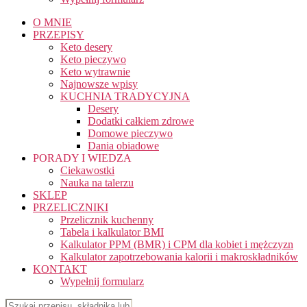
O MNIE
PRZEPISY
Keto desery
Keto pieczywo
Keto wytrawnie
Najnowsze wpisy
KUCHNIA TRADYCYJNA
Desery
Dodatki całkiem zdrowe
Domowe pieczywo
Dania obiadowe
PORADY I WIEDZA
Ciekawostki
Nauka na talerzu
SKLEP
PRZELICZNIKI
Przelicznik kuchenny
Tabela i kalkulator BMI
Kalkulator PPM (BMR) i CPM dla kobiet i mężczyzn
Kalkulator zapotrzebowania kalorii i makroskładników
KONTAKT
Wypełnij formularz