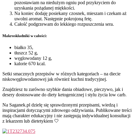
pozostawiam na niedużym ogniu pod przykryciem do
uzyskania pożądanej miękkości.
Na koniec dodaję posiekany czosnek, mieszam i czekam aż
uwolni aromat. Następnie pokrojoną fetę.
Całość podgrzewam do lekkiego rozpuszczenia sera.
Makroskładniki w całości:
białko 35,
tłuszcz 52 g,
węglowodany 12 g,
kalorie 670 kcal.
Setki smacznych przepisów w różnych kategoriach – na diecie
niskowęglowodanowej jak również kuchni tradycyjnej.
Znajdziesz tu zarówno szybkie dania obiadowe, pieczywo, jak i
desery dostosowane do diety ketogenicznej i stylu życia low carb.
Na Saganek.pl dzielę się sprawdzonymi przepisami, wiedzą i
inspiracjami dotyczącymi zdrowego odżywiania. Publikowane treści
mają charakter edukacyjny i nie zastępują indywidualnej konsultacji
z lekarzem lub dietetykiem 🤍