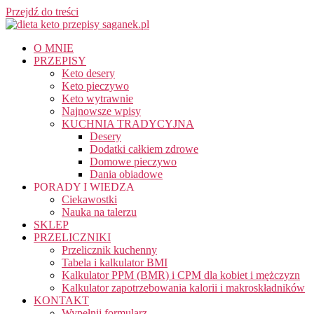
Przejdź do treści
O MNIE
PRZEPISY
Keto desery
Keto pieczywo
Keto wytrawnie
Najnowsze wpisy
KUCHNIA TRADYCYJNA
Desery
Dodatki całkiem zdrowe
Domowe pieczywo
Dania obiadowe
PORADY I WIEDZA
Ciekawostki
Nauka na talerzu
SKLEP
PRZELICZNIKI
Przelicznik kuchenny
Tabela i kalkulator BMI
Kalkulator PPM (BMR) i CPM dla kobiet i mężczyzn
Kalkulator zapotrzebowania kalorii i makroskładników
KONTAKT
Wypełnij formularz