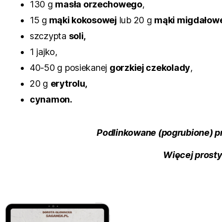
130 g
masła orzechowego
,
15 g
mąki kokosowej
lub 20 g
mąki migdałow
szczypta
soli,
1 jajko,
40-50 g posiekanej
gorzkiej czekolady
,
20 g
erytrolu,
cynamon.
Podlinkowane (pogrubione) 
Więcej prosty