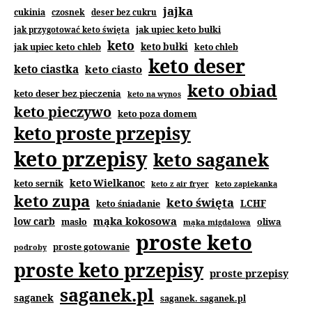
jajka
cukinia
czosnek
deser bez cukru
jak upiec keto bułki
jak przygotować keto święta
keto
jak upiec keto chleb
keto bułki
keto chleb
keto deser
keto ciastka
keto ciasto
keto obiad
keto deser bez pieczenia
keto na wynos
keto pieczywo
keto poza domem
keto proste przepisy
keto przepisy
keto saganek
keto Wielkanoc
keto sernik
keto z air fryer
keto zapiekanka
keto zupa
keto święta
keto śniadanie
LCHF
mąka kokosowa
low carb
masło
oliwa
mąka migdałowa
proste keto
proste gotowanie
podroby
proste keto przepisy
proste przepisy
saganek.pl
saganek
saganek. saganek.pl