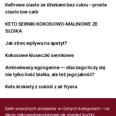
Kefirowe ciasto ze śliwkami bez cukru – proste
ciasto low carb
KETO SERNIKI KOKOSOWO-MALINOWE ZE
SŁOIKA
Jak stres wpływa na apetyt?
Kokosowe kluseczki sernikowe
Aminokwasy egzogenne — dlaczego liczy się
nie tylko ilość białka, ale też jego jakość?
Keto krokiety z cukinii z air fryera
Setki smacznych przepisów w różnych kategoriach – na
diecie niskowęglowodanowej jak również kuchni