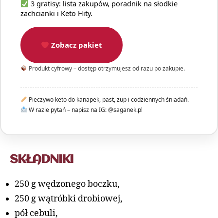
3 gratisy: lista zakupów, poradnik na słodkie
zachcianki i Keto Hity.
Zobacz pakiet
Produkt cyfrowy – dostęp otrzymujesz od razu po zakupie.
Pieczywo keto do kanapek, past, zup i codziennych śniadań.
W razie pytań – napisz na IG: @saganek.pl
SKŁADNIKI
250 g wędzonego boczku,
250 g wątróbki drobiowej,
pół cebuli,