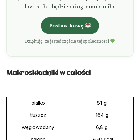
low carb – będzie mi ogromnie miło.
Postaw kawę
Dziękuję, że jesteś częścią tej społeczności
Makroskładniki
w całości
białko
81 g
tłuszcz
164 g
węglowodany
6,8 g
kalorie
1830 kcal