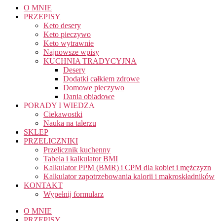
O MNIE
PRZEPISY
Keto desery
Keto pieczywo
Keto wytrawnie
Najnowsze wpisy
KUCHNIA TRADYCYJNA
Desery
Dodatki całkiem zdrowe
Domowe pieczywo
Dania obiadowe
PORADY I WIEDZA
Ciekawostki
Nauka na talerzu
SKLEP
PRZELICZNIKI
Przelicznik kuchenny
Tabela i kalkulator BMI
Kalkulator PPM (BMR) i CPM dla kobiet i mężczyzn
Kalkulator zapotrzebowania kalorii i makroskładników
KONTAKT
Wypełnij formularz
O MNIE
PRZEPISY