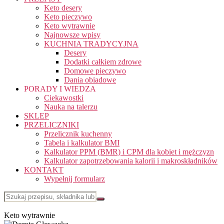
Keto desery
Keto pieczywo
Keto wytrawnie
Najnowsze wpisy
KUCHNIA TRADYCYJNA
Desery
Dodatki całkiem zdrowe
Domowe pieczywo
Dania obiadowe
PORADY I WIEDZA
Ciekawostki
Nauka na talerzu
SKLEP
PRZELICZNIKI
Przelicznik kuchenny
Tabela i kalkulator BMI
Kalkulator PPM (BMR) i CPM dla kobiet i mężczyzn
Kalkulator zapotrzebowania kalorii i makroskładników
KONTAKT
Wypełnij formularz
Keto wytrawnie