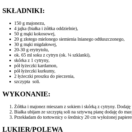
SKŁADNIKI:
150 g majonezu,
4 jajka (białka i żółtka oddzielnie),
50 g mąki kokosowej,
20 g złotego mielonego siemienia lnianego odtłuszczonego,
30 g mąki migdałowej,
20-30 g erytrytolu,
ok. 65 ml soku z cytryn (ok. ¼ szklanki),
skórka z 1 cytryny,
pół łyżeczki kardamon,
pół łyżeczki kurkumy,
2 łyżeczki proszku do pieczenia,
szczypta soli.
WYKONANIE:
Żółtka i majonez mieszam z sokiem i skórką z cytryny. Dodaję
Białka ubijam ze szczyptą soli na sztywną pianę dodaję do masy
Przekładam do tortownicy o średnicy 20 cm wyłożonej papierem
LUKIER/POLEWA