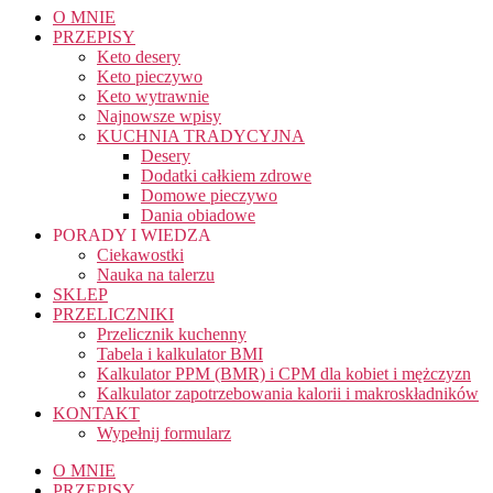
O MNIE
PRZEPISY
Keto desery
Keto pieczywo
Keto wytrawnie
Najnowsze wpisy
KUCHNIA TRADYCYJNA
Desery
Dodatki całkiem zdrowe
Domowe pieczywo
Dania obiadowe
PORADY I WIEDZA
Ciekawostki
Nauka na talerzu
SKLEP
PRZELICZNIKI
Przelicznik kuchenny
Tabela i kalkulator BMI
Kalkulator PPM (BMR) i CPM dla kobiet i mężczyzn
Kalkulator zapotrzebowania kalorii i makroskładników
KONTAKT
Wypełnij formularz
O MNIE
PRZEPISY