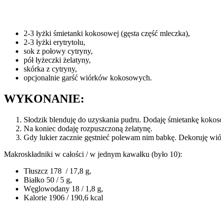
2-3 łyżki śmietanki kokosowej (gęsta część mleczka),
2-3 łyżki erytrytolu,
sok z połowy cytryny,
pół łyżeczki żelatyny,
skórka z cytryny,
opcjonalnie garść wiórków kokosowych.
WYKONANIE:
Słodzik blenduję do uzyskania pudru. Dodaję śmietankę kokos
Na koniec dodaję rozpuszczoną żelatynę.
Gdy lukier zacznie gęstnieć polewam nim babkę. Dekoruję wió
Makroskładniki w całości / w jednym kawałku (było 10):
Tłuszcz 178 / 17,8 g,
Białko 50 / 5 g,
Węglowodany 18 / 1,8 g,
Kalorie 1906 / 190,6 kcal