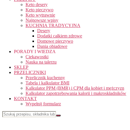
Keto desery
Keto pieczywo
Keto wytrawnie
Najnowsze wpisy
KUCHNIA TRADYCYJNA
Desery
Dodatki całkiem zdrowe
Domowe pieczywo
Dania obiadowe
PORADY I WIEDZA
Ciekawostki
Nauka na talerzu
SKLEP
PRZELICZNIKI
Przelicznik kuchenny
Tabela i kalkulator BMI
Kalkulator PPM (BMR) i CPM dla kobiet i mężczyzn
Kalkulator zapotrzebowania kalorii i makroskładników
KONTAKT
Wypełnij formularz