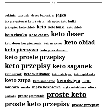
jajka
cukinia
czosnek
deser bez cukru
jak upiec keto bułki
jak przygotować keto święta
keto
jak upiec keto chleb
keto bułki
keto chleb
keto deser
keto ciastka
keto ciasto
keto obiad
keto deser bez pieczenia
keto na wynos
keto pieczywo
keto poza domem
keto proste przepisy
keto przepisy
keto saganek
keto Wielkanoc
keto sernik
keto z air fryer
keto zapiekanka
keto zupa
keto święta
keto śniadanie
LCHF
mąka kokosowa
low carb
masło
oliwa
mąka migdałowa
proste keto
proste gotowanie
podroby
proste keto przepisy
proste przepisy