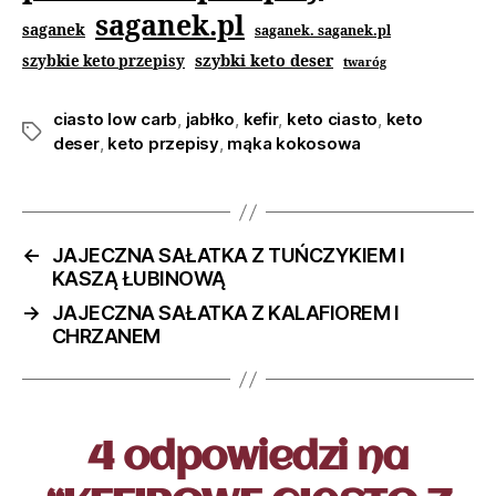
saganek.pl
saganek
saganek. saganek.pl
szybki keto deser
szybkie keto przepisy
twaróg
ciasto low carb
,
jabłko
,
kefir
,
keto ciasto
,
keto
deser
,
keto przepisy
,
mąka kokosowa
←
JAJECZNA SAŁATKA Z TUŃCZYKIEM I
KASZĄ ŁUBINOWĄ
→
JAJECZNA SAŁATKA Z KALAFIOREM I
CHRZANEM
4 odpowiedzi na