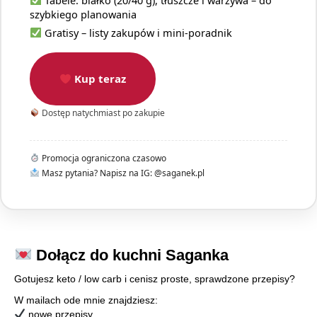
Tabele: białko (20/40 g), tłuszcze i warzywa – do
szybkiego planowania
Gratisy – listy zakupów i mini-poradnik
Kup teraz
Dostęp natychmiast po zakupie
Promocja ograniczona czasowo
Masz pytania? Napisz na IG: @saganek.pl
Dołącz do kuchni Saganka
Gotujesz keto / low carb i cenisz proste, sprawdzone przepisy?
W mailach ode mnie znajdziesz:
nowe przepisy