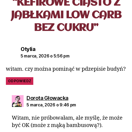
“KEFIROWE CIASTO Z
JABŁKAMI LOW CARB
BEZ CUKRU”
Otylia
5 marca, 2026 o 5:56 pm
witam. czy można pominąć w pdzepisie budyń?
ODPOWIEDZ
Dorota Głowacka
5 marca, 2026 o 9:46 pm
Witam, nie próbowałam, ale myślę, że może
być OK (może z mąką bambusową?).