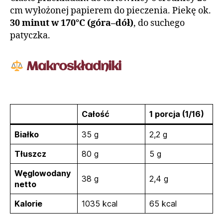
cm wyłożonej papierem do pieczenia. Piekę ok.
30 minut w 170°C (góra–dół)
, do suchego
patyczka.
Makroskładniki
Całość
1 porcja (1/16)
Białko
35 g
2,2 g
Tłuszcz
80 g
5 g
Węglowodany
38 g
2,4 g
netto
Kalorie
1035 kcal
65 kcal