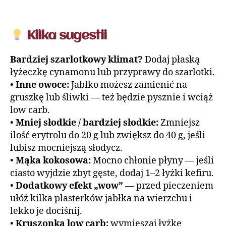
Kilka sugestii
Bardziej szarlotkowy klimat?
Dodaj płaską
łyżeczkę cynamonu lub przyprawy do szarlotki.
•
Inne owoce:
Jabłko możesz zamienić na
gruszkę lub śliwki — też będzie pysznie i wciąż
low carb.
•
Mniej słodkie / bardziej słodkie:
Zmniejsz
ilość erytrolu do 20 g lub zwiększ do 40 g, jeśli
lubisz mocniejszą słodycz.
•
Mąka kokosowa:
Mocno chłonie płyny — jeśli
ciasto wyjdzie zbyt gęste, dodaj 1–2 łyżki kefiru.
•
Dodatkowy efekt „wow”
— przed pieczeniem
ułóż kilka plasterków jabłka na wierzchu i
lekko je dociśnij.
•
Kruszonka low carb:
wymieszaj łyżkę