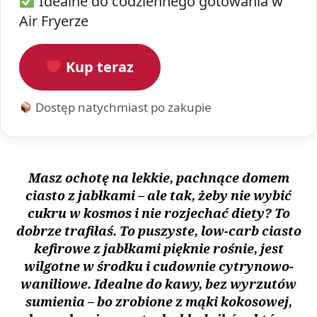
Idealne do codziennego gotowania w
Air Fryerze
Kup teraz
Dostęp natychmiast po zakupie
Masz ochotę na lekkie, pachnące domem
ciasto z jabłkami – ale tak, żeby nie wybić
cukru w kosmos i nie rozjechać diety? To
dobrze trafiłaś. To puszyste, low-carb ciasto
kefiro­we z jabłkami pięknie rośnie, jest
wilgotne w środku i cudownie cytrynowo-
waniliowe. Idealne do kawy, bez wyrzutów
sumienia – bo zrobione z mąki kokosowej,