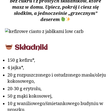
bez cukru i z prostych składników, które
masz w domu. Upiecz, pokrój i ciesz się
słodkim, a jednocześnie „grzecznym”
deserem
Składniki
150 g kefiru*,
4 jajka*,
20 g rozpuszczonego i ostudzonego masła/oleju
kokosowego,
20-30 g erytrolu,
50 g mąki kokosowej,
10 g waniliowego/śmietankowego budyniu w
proszku,