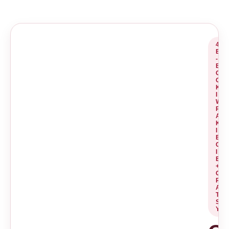
4
E
-
B
O
O
K
I
W
P
A
K
I
E
C
I
E
+
G
R
A
TI
S
Y