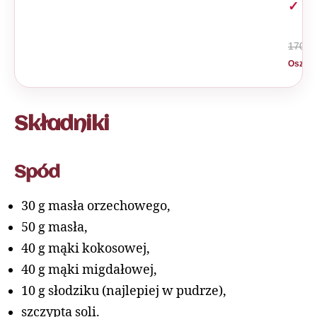
z A
170 zł
Oszczę
Składniki
Spód
30 g masła orzechowego,
50 g masła,
40 g mąki kokosowej,
40 g mąki migdałowej,
10 g słodziku (najlepiej w pudrze),
szczypta soli.