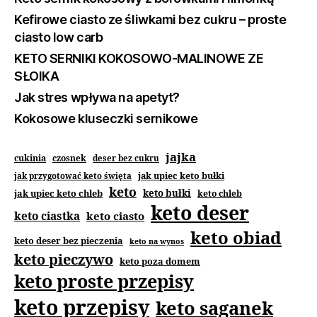
Kefirowe ciasto ze śliwkami bez cukru – proste
ciasto low carb
KETO SERNIKI KOKOSOWO-MALINOWE ZE
SŁOIKA
Jak stres wpływa na apetyt?
Kokosowe kluseczki sernikowe
jajka
cukinia
czosnek
deser bez cukru
jak upiec keto bułki
jak przygotować keto święta
keto
jak upiec keto chleb
keto bułki
keto chleb
keto deser
keto ciastka
keto ciasto
keto obiad
keto deser bez pieczenia
keto na wynos
keto pieczywo
keto poza domem
keto proste przepisy
keto przepisy
keto saganek