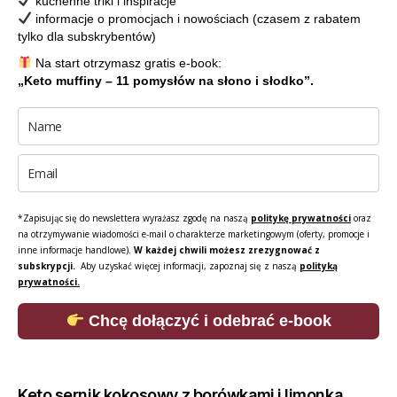
kuchenne triki i inspiracje
informacje o promocjach i nowościach (czasem z rabatem
tylko dla subskrybentów)
Na start otrzymasz gratis e-book:
„Keto muffiny – 11 pomysłów na słono i słodko”.
*Zapisując się do newslettera wyrażasz zgodę na naszą
politykę prywatności
oraz
na otrzymywanie wiadomości e-mail o charakterze marketingowym (oferty, promocje i
inne informacje handlowe).
W każdej chwili możesz zrezygnować z
subskrypcji.
Aby uzyskać więcej informacji, zapoznaj się z naszą
polityką
prywatności.
Chcę dołączyć i odebrać e-book
Keto sernik kokosowy z borówkami i limonką