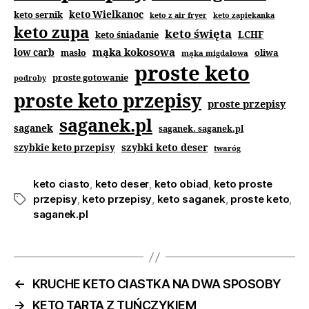
keto Wielkanoc
keto sernik
keto z air fryer
keto zapiekanka
keto zupa
keto święta
keto śniadanie
LCHF
mąka kokosowa
low carb
masło
oliwa
mąka migdałowa
proste keto
proste gotowanie
podroby
proste keto przepisy
proste przepisy
saganek.pl
saganek
saganek. saganek.pl
szybki keto deser
szybkie keto przepisy
twaróg
keto ciasto
,
keto deser
,
keto obiad
,
keto proste
przepisy
,
keto przepisy
,
keto saganek
,
proste keto
,
saganek.pl
←
KRUCHE KETO CIASTKA NA DWA SPOSOBY
→
KETO TARTA Z TUŃCZYKIEM