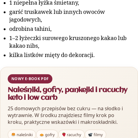
1 niepełna łyżka śmietany,
garść truskawek lub innych owoców
jagodowych,
odrobina tahini,
1–2 łyżeczki surowego kruszonego kakao lub
kakao nibs,
kilka listków mięty do dekoracji.
NOWY E-BOOK PDF
Naleśniki, gofry, pankejki i racuchy
keto i low carb
25 domowych przepisów bez cukru — na słodko i
wytrawnie. W środku znajdziesz filmy krok po
kroku, praktyczne wskazówki i makroskładniki.
naleśniki
gofry
racuchy
filmy