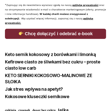
*Zapisując się do newslettera wyrażasz zgodę na naszą
politykę prywatności
oraz
na otrzymywanie wiadomości e-mail o charakterze marketingowym (oferty, promocje
i inne informacje handlowe).
W każdej chwili możesz zrezygnować z
subskrypcji.
Aby uzyskać więcej informacji, zapoznaj się z naszą
polityką
prywatności.
Chcę dołączyć i odebrać e-book
Keto sernik kokosowy z borówkami i limonką
Kefirowe ciasto ze śliwkami bez cukru – proste
ciasto low carb
KETO SERNIKI KOKOSOWO-MALINOWE ZE
SŁOIKA
Jak stres wpływa na apetyt?
Kokosowe kluseczki sernikowe
jajka
cukinia
czosnek
deser bez cukru