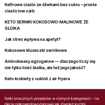
Kefirowe ciasto ze śliwkami bez cukru – proste
ciasto low carb
KETO SERNIKI KOKOSOWO-MALINOWE ZE
SŁOIKA
Jak stres wpływa na apetyt?
Kokosowe kluseczki sernikowe
Aminokwasy egzogenne — dlaczego liczy się
nie tylko ilość białka, ale też jego jakość?
Keto krokiety z cukinii z air fryera
Setki smacznych przepisów w różnych kategoriach – na
diecie niskowęglowodanowej jak również kuchni