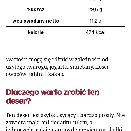
tłuszcz
29,6 g
węglowodany
netto
11,2 g
kalorie
474 kcal
Wartości mogą się różnić w zależności od
użytego twarogu, jogurtu, śmietany, ilości
owoców, tahini i kakao.
Dlaczego warto zrobić ten
deser?
Ten deser jest szybki, sycący i bardzo prosty. Nie
zawiera mąki ani dodatku cukru, a
jednocześnie daje naprawdę przyjemny, słodki