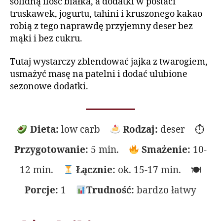
solidną ilość białka, a dodatki w postaci
truskawek, jogurtu, tahini i kruszonego kakao
robią z tego naprawdę przyjemny deser bez
mąki i bez cukru.
Tutaj wystarczy zblendować jajka z twarogiem,
usmażyć masę na patelni i dodać ulubione
sezonowe dodatki.
Dieta:
low carb
Rodzaj:
deser ⏱
Przygotowanie:
5 min.
Smażenie:
10-
12 min.
Łącznie:
ok. 15-17 min. 🍽
Porcje:
1
Trudność:
bardzo łatwy