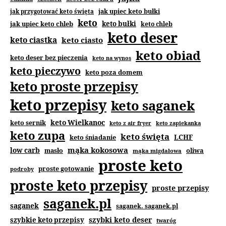
jak upiec keto bułki
jak przygotować keto święta
keto
jak upiec keto chleb
keto bułki
keto chleb
keto deser
keto ciastka
keto ciasto
keto obiad
keto deser bez pieczenia
keto na wynos
keto pieczywo
keto poza domem
keto proste przepisy
keto przepisy
keto saganek
keto Wielkanoc
keto sernik
keto z air fryer
keto zapiekanka
keto zupa
keto święta
keto śniadanie
LCHF
mąka kokosowa
low carb
masło
oliwa
mąka migdałowa
proste keto
proste gotowanie
podroby
proste keto przepisy
proste przepisy
saganek.pl
saganek
saganek. saganek.pl
szybki keto deser
szybkie keto przepisy
twaróg