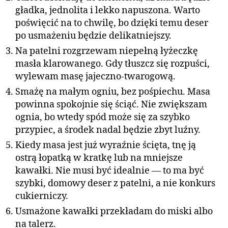
gładka, jednolita i lekko napuszona. Warto
poświęcić na to chwilę, bo dzięki temu deser
po usmażeniu będzie delikatniejszy.
Na patelni rozgrzewam niepełną łyżeczkę
masła klarowanego. Gdy tłuszcz się rozpuści,
wylewam masę jajeczno-twarogową.
Smażę na małym ogniu, bez pośpiechu. Masa
powinna spokojnie się ściąć. Nie zwiększam
ognia, bo wtedy spód może się za szybko
przypiec, a środek nadal będzie zbyt luźny.
Kiedy masa jest już wyraźnie ścięta, tnę ją
ostrą łopatką w kratkę lub na mniejsze
kawałki. Nie musi być idealnie — to ma być
szybki, domowy deser z patelni, a nie konkurs
cukierniczy.
Usmażone kawałki przekładam do miski albo
na talerz.