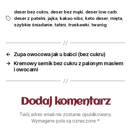
deser bez cukru
,
deser bez mąki
,
deser low carb
,
deser z patelni
,
jajka
,
kakao nibs
,
keto deser
,
mięta
,
szybkie śniadanie
,
tahini
,
truskawki
,
twaróg
←
Zupa owocowa jak u babci (bez cukru)
→
Kremowy sernik bez cukru z palonym masłem
i owocami
Dodaj komentarz
Twój adres email nie zostanie opublikowany.
Wymagane pola są oznaczone
*