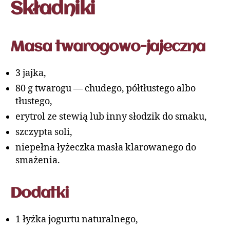
Składniki
Masa twarogowo-jajeczna
3 jajka,
80 g twarogu — chudego, półtłustego albo
tłustego,
erytrol ze stewią lub inny słodzik do smaku,
szczypta soli,
niepełna łyżeczka masła klarowanego do
smażenia.
Dodatki
1 łyżka jogurtu naturalnego,