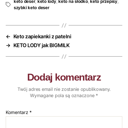
keto deser
,
keto lody
,
keto na słodko
,
keto przepisy
,
szybki keto deser
←
Keto zapiekanki z patelni
→
KETO LODY jak BIGMILK
Dodaj komentarz
Twój adres email nie zostanie opublikowany.
Wymagane pola są oznaczone
*
Komentarz
*