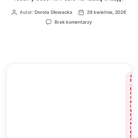
Autor:
Dorota Głowacka
28 kwietnia, 2026
Brak komentarzy
4
E
-
B
O
O
K
I
W
P
A
K
I
E
C