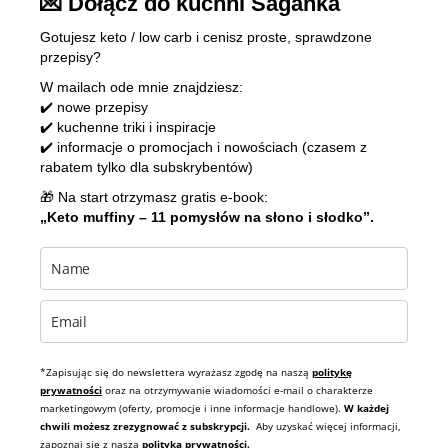
💌 Dołącz do kuchni Saganka
Gotujesz keto / low carb i cenisz proste, sprawdzone
przepisy?
W mailach ode mnie znajdziesz:
✔️ nowe przepisy
✔️ kuchenne triki i inspiracje
✔️ informacje o promocjach i nowościach (czasem z
rabatem tylko dla subskrybentów)
🎁 Na start otrzymasz gratis e-book:
„Keto muffiny – 11 pomysłów na słono i słodko”.
*Zapisując się do newslettera wyrażasz zgodę na naszą
politykę
prywatności
oraz na otrzymywanie wiadomości e-mail o charakterze
marketingowym (oferty, promocje i inne informacje handlowe).
W każdej
chwili możesz zrezygnować z subskrypcji.
Aby uzyskać więcej informacji,
zapoznaj się z naszą
polityką prywatności.