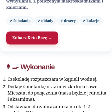
wymyślania. Z policzonym makroskładnikami i
kaloriami.
✔ śniadania
✔ obiady
✔ desery
✔ kolacje
Zobacz Keto Bazę →
👩‍🍳 Wykonanie
Czekoladę rozpuszczam w kąpieli wodnej.
Dodaję śmietankę oraz mleczko kokosowe.
Mieszam do połączenia (masa będzie jednolita
i aksamitna).
Odstawiam do zamrażalnika na ok. 1-2