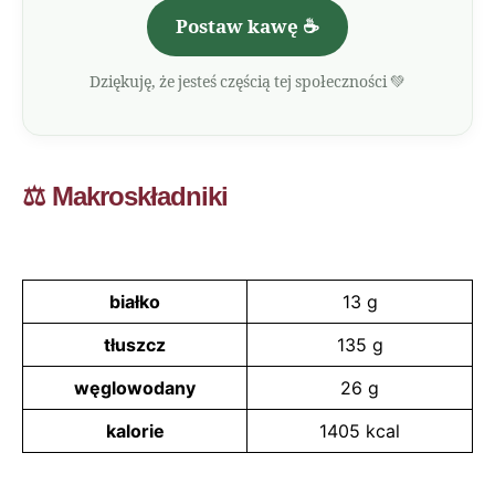
Postaw kawę ☕
Dziękuję, że jesteś częścią tej społeczności 💚
⚖️ Makroskładniki
białko
13 g
tłuszcz
135 g
węglowodany
26 g
kalorie
1405 kcal