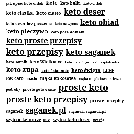
keto
jak upiec keto chleb
keto bułki
keto chleb
keto deser
keto ciastka
keto ciasto
keto obiad
keto deser bez pieczenia
keto na wynos
keto pieczywo
keto poza domem
keto proste przepisy
keto przepisy
keto saganek
keto Wielkanoc
keto sernik
keto z air fryer
keto zapiekanka
keto zupa
keto święta
keto śniadanie
LCHF
mąka kokosowa
low carb
masło
oliwa
mąka migdałowa
proste keto
proste gotowanie
podroby
proste keto przepisy
proste przepisy
saganek.pl
saganek
saganek. saganek.pl
szybki keto deser
szybkie keto przepisy
twaróg