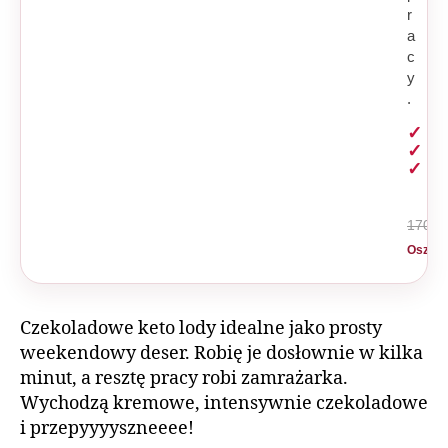
r
a
c
y
.
szy
na
z A
170 zł
Oszczę
Czekoladowe keto lody idealne jako prosty
weekendowy deser. Robię je dosłownie w kilka
minut, a resztę pracy robi zamrażarka.
Wychodzą kremowe, intensywnie czekoladowe
i przepyyyyszneeee!