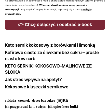
na otrzymywanie wiadomości e-mail o charakterze marketingowym (oferty, promocje
i inne informacje handlowe).
W każdej chwili możesz zrezygnować z
subskrypcji.
Aby uzyskać więcej informacji, zapoznaj się z naszą
polityką
prywatności.
👉 Chcę dołączyć i odebrać e-book
Keto sernik kokosowy z borówkami i limonką
Kefirowe ciasto ze śliwkami bez cukru – proste
ciasto low carb
KETO SERNIKI KOKOSOWO-MALINOWE ZE
SŁOIKA
Jak stres wpływa na apetyt?
Kokosowe kluseczki sernikowe
jajka
cukinia
czosnek
deser bez cukru
jak upiec keto bułki
jak przygotować keto święta