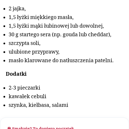
2 jajka,
1,5 łyżki miękkiego masła,
1,5 łyżki mąki łubinowej lub dowolnej,
30 g startego sera (np. gouda lub cheddar),
szczypta soli,
ulubione przyprawy,
masło klarowane do natłuszczenia patelni.
Dodatki
2-3 pieczarki
kawałek cebuli
szynka, kiełbasa, salami
🥞 Smakuje? To dopiero początek…