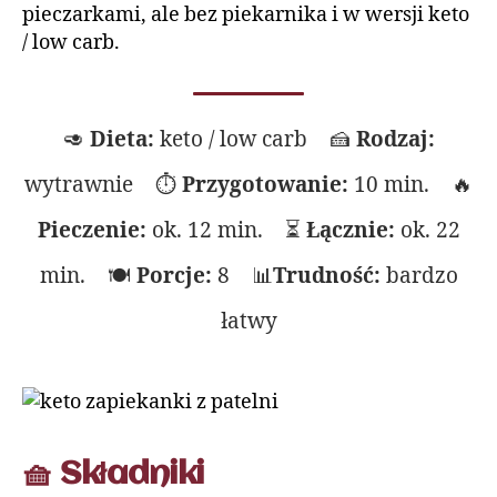
pieczarkami, ale bez piekarnika i w wersji keto
/ low carb.
🥑
Dieta:
keto / low carb 🍰
Rodzaj:
wytrawnie ⏱
Przygotowanie:
10 min. 🔥
Pieczenie:
ok. 12 min. ⏳
Łącznie:
ok. 22
min. 🍽
Porcje:
8 📊
Trudność:
bardzo
łatwy
🧺 Składniki