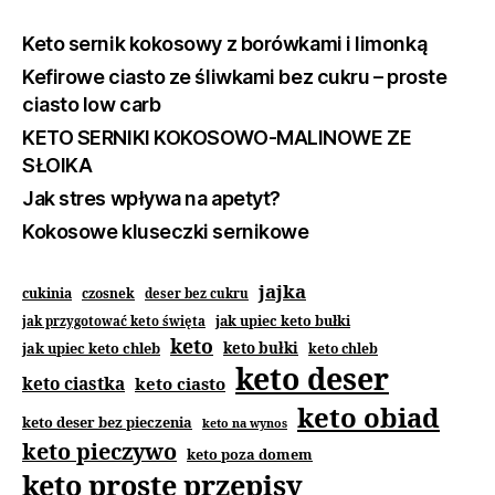
Keto sernik kokosowy z borówkami i limonką
Kefirowe ciasto ze śliwkami bez cukru – proste
ciasto low carb
KETO SERNIKI KOKOSOWO-MALINOWE ZE
SŁOIKA
Jak stres wpływa na apetyt?
Kokosowe kluseczki sernikowe
jajka
cukinia
czosnek
deser bez cukru
jak upiec keto bułki
jak przygotować keto święta
keto
jak upiec keto chleb
keto bułki
keto chleb
keto deser
keto ciastka
keto ciasto
keto obiad
keto deser bez pieczenia
keto na wynos
keto pieczywo
keto poza domem
keto proste przepisy