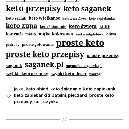
keto przepisy
keto saganek
keto Wielkanoc
keto sernik
keto z air fryer
keto zapiekanka
keto zupa
keto święta
keto śniadanie
LCHF
mąka kokosowa
low carb
masło
oliwa
mąka migdałowa
proste keto
proste gotowanie
podroby
proste keto przepisy
proste przepisy
saganek.pl
saganek
saganek. saganek.pl
szybki keto deser
szybkie keto przepisy
twaróg
jajka
,
keto obiad
,
keto śniadanie
,
keto zapiekanki
,
keto zapiekanki z patelni
,
pieczarki
,
proste keto
przepisy
,
ser
,
szynka