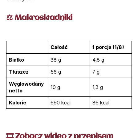
⚖️ Makroskładniki
Całość
1 porcja (1/8)
Białko
38 g
4,8 g
Tłuszcz
56 g
7 g
Węglowodany
10 g
1,3 g
netto
Kalorie
690 kcal
86 kcal
🎞️ Zobacz wideo z przepisem