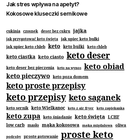
Jak stres wpływa na apetyt?
Kokosowe kluseczki sernikowe
jajka
cukinia
czosnek
deser bez cukru
jak upiec keto bułki
jak przygotować keto święta
keto
jak upiec keto chleb
keto bułki
keto chleb
keto deser
keto ciastka
keto ciasto
keto obiad
keto deser bez pieczenia
keto na wynos
keto pieczywo
keto poza domem
keto proste przepisy
keto przepisy
keto saganek
keto Wielkanoc
keto sernik
keto z air fryer
keto zapiekanka
keto zupa
keto święta
keto śniadanie
LCHF
mąka kokosowa
low carb
masło
oliwa
mąka migdałowa
proste keto
proste gotowanie
podroby