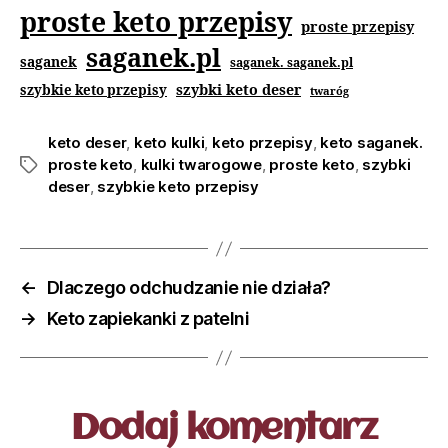
proste keto przepisy
proste przepisy
saganek.pl
saganek
saganek. saganek.pl
szybki keto deser
szybkie keto przepisy
twaróg
keto deser
,
keto kulki
,
keto przepisy
,
keto saganek.
proste keto
,
kulki twarogowe
,
proste keto
,
szybki
deser
,
szybkie keto przepisy
←
Dlaczego odchudzanie nie działa?
→
Keto zapiekanki z patelni
Dodaj komentarz