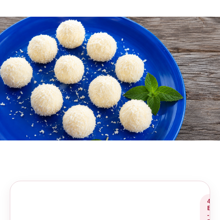
4
E
-