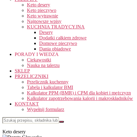
Keto desery
Keto pieczywo
Keto wytrawnie
Najnowsze wpisy
KUCHNIA TRADYCYJNA
Desery
Dodatki całkiem zdrowe
Domowe pieczywo
Dania obiadowe
PORADY I WIEDZA
Ciekawostki
Nauka na talerzu
SKLEP
PRZELICZNIKI
Przelicznik kuchenny
Tabela i kalkulator BMI
Kalkulator PPM (BMR) i CPM dla kobiet i mężczyzn
Kalkulator zapotrzebowania kalorii i makroskładników
KONTAKT
Wypełnij formularz
Keto desery