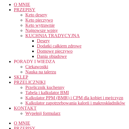
O MNIE
PRZEPISY
Keto desery
Keto pieczywo
Keto wytrawnie
Najnowsze wpisy
KUCHNIA TRADYCYJNA
Desery
Dodatki całkiem zdrowe
Domowe pieczywo
Dania obiadowe
PORADY I WIEDZA
Ciekawostki
Nauka na talerzu
SKLEP
PRZELICZNIKI
Przelicznik kuchenny
Tabela i kalkulator BMI
Kalkulator PPM (BMR) i CPM dla kobiet i mężczyzn
Kalkulator zapotrzebowania kalorii i makroskładników
KONTAKT
Wypełnij formularz
O MNIE
PRZEPISY