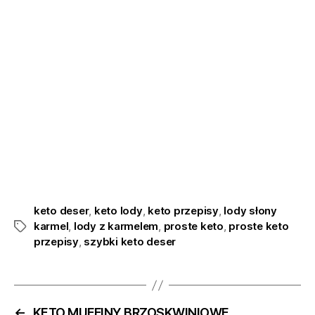
keto deser
,
keto lody
,
keto przepisy
,
lody słony
karmel
,
lody z karmelem
,
proste keto
,
proste keto
przepisy
,
szybki keto deser
←
KETO MUFFINY BRZOSKWINIOWE