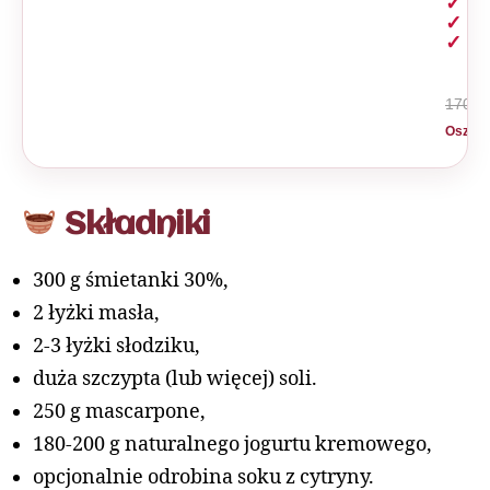
szy
na
z A
170 zł
Oszczę
Składniki
300 g śmietanki 30%,
2 łyżki masła,
2-3 łyżki słodziku,
duża szczypta (lub więcej) soli.
250 g mascarpone,
180-200 g naturalnego jogurtu kremowego,
opcjonalnie odrobina soku z cytryny.