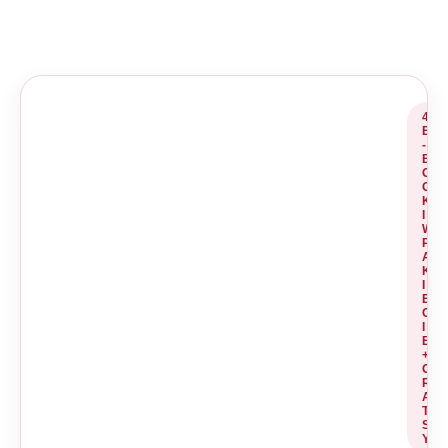
4
E
-
B
O
O
K
I
W
P
A
K
I
E
C
I
E
+
G
R
A
TI
S
Y