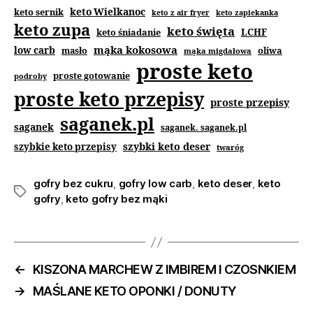
keto Wielkanoc
keto sernik
keto z air fryer
keto zapiekanka
keto zupa
keto święta
keto śniadanie
LCHF
mąka kokosowa
low carb
masło
oliwa
mąka migdałowa
proste keto
proste gotowanie
podroby
proste keto przepisy
proste przepisy
saganek.pl
saganek
saganek. saganek.pl
szybki keto deser
szybkie keto przepisy
twaróg
gofry bez cukru
,
gofry low carb
,
keto deser
,
keto
gofry
,
keto gofry bez mąki
←
KISZONA MARCHEW Z IMBIREM I CZOSNKIEM
→
MAŚLANE KETO OPONKI / DONUTY