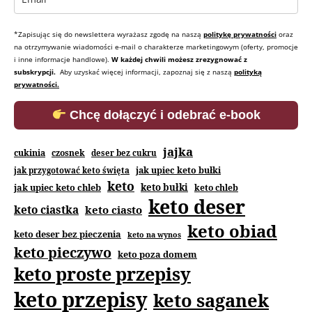
*Zapisując się do newslettera wyrażasz zgodę na naszą
politykę prywatności
oraz
na otrzymywanie wiadomości e-mail o charakterze marketingowym (oferty, promocje
i inne informacje handlowe).
W każdej chwili możesz zrezygnować z
subskrypcji.
Aby uzyskać więcej informacji, zapoznaj się z naszą
polityką
prywatności.
Chcę dołączyć i odebrać e-book
jajka
cukinia
czosnek
deser bez cukru
jak upiec keto bułki
jak przygotować keto święta
keto
jak upiec keto chleb
keto bułki
keto chleb
keto deser
keto ciastka
keto ciasto
keto obiad
keto deser bez pieczenia
keto na wynos
keto pieczywo
keto poza domem
keto proste przepisy
keto przepisy
keto saganek