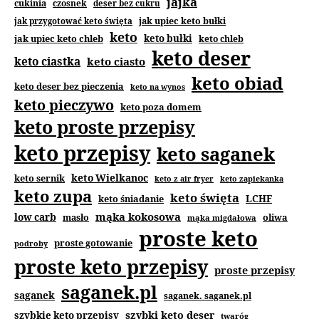
jajka
cukinia
czosnek
deser bez cukru
jak upiec keto bułki
jak przygotować keto święta
keto
jak upiec keto chleb
keto bułki
keto chleb
keto deser
keto ciastka
keto ciasto
keto obiad
keto deser bez pieczenia
keto na wynos
keto pieczywo
keto poza domem
keto proste przepisy
keto przepisy
keto saganek
keto Wielkanoc
keto sernik
keto z air fryer
keto zapiekanka
keto zupa
keto święta
keto śniadanie
LCHF
mąka kokosowa
low carb
masło
oliwa
mąka migdałowa
proste keto
proste gotowanie
podroby
proste keto przepisy
proste przepisy
saganek.pl
saganek
saganek. saganek.pl
szybki keto deser
szybkie keto przepisy
twaróg