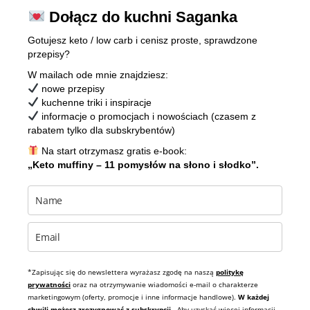
Dołącz do kuchni Saganka
Gotujesz keto / low carb i cenisz proste, sprawdzone
przepisy?
W mailach ode mnie znajdziesz:
nowe przepisy
kuchenne triki i inspiracje
informacje o promocjach i nowościach (czasem z
rabatem tylko dla subskrybentów)
Na start otrzymasz gratis e-book:
„Keto muffiny – 11 pomysłów na słono i słodko”.
*Zapisując się do newslettera wyrażasz zgodę na naszą
politykę
prywatności
oraz na otrzymywanie wiadomości e-mail o charakterze
marketingowym (oferty, promocje i inne informacje handlowe).
W każdej
chwili możesz zrezygnować z subskrypcji.
Aby uzyskać więcej informacji,