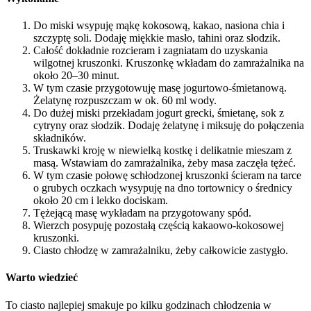
Do miski wsypuję mąkę kokosową, kakao, nasiona chia i
szczyptę soli. Dodaję miękkie masło, tahini oraz słodzik.
Całość dokładnie rozcieram i zagniatam do uzyskania
wilgotnej kruszonki. Kruszonkę wkładam do zamrażalnika na
około 20–30 minut.
W tym czasie przygotowuję masę jogurtowo-śmietanową.
Żelatynę rozpuszczam w ok. 60 ml wody.
Do dużej miski przekładam jogurt grecki, śmietanę, sok z
cytryny oraz słodzik. Dodaję żelatynę i miksuję do połączenia
składników.
Truskawki kroję w niewielką kostkę i delikatnie mieszam z
masą. Wstawiam do zamrażalnika, żeby masa zaczęła tężeć.
W tym czasie połowę schłodzonej kruszonki ścieram na tarce
o grubych oczkach wysypuję na dno tortownicy o średnicy
około 20 cm i lekko dociskam.
Tężejącą masę wykładam na przygotowany spód.
Wierzch posypuję pozostałą częścią kakaowo-kokosowej
kruszonki.
Ciasto chłodzę w zamrażalniku, żeby całkowicie zastygło.
Warto wiedzieć
To ciasto najlepiej smakuje po kilku godzinach chłodzenia w