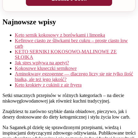
Najnowsze wpisy
Keto sernik kokosowy z borówkami i limonką
Kefirowe ciasto ze śliwkami bez cukru – proste ciasto low
carb
KETO SERNIKI KOKOSOWO-MALINOWE ZE
SŁOIKA
Jak stres wpływa na apetyt?
Kokosowe kluseczki sernikowe
Aminokwasy egzogenne — dlaczego liczy się nie tylko ilość
białka, ale też jego jakość?
Keto krokiety z cukinii z air fryera
Setki smacznych przepisów w różnych kategoriach – na diecie
niskowęglowodanowej jak również kuchni tradycyjnej.
Znajdziesz tu zarówno szybkie dania obiadowe, pieczywo, jak i
desery dostosowane do diety ketogenicznej i stylu życia low carb.
Na Saganek.pl dzielę się sprawdzonymi przepisami, wiedzą i
inspiracjami dotyczącymi zdrowego odżywiania. Publikowane treści