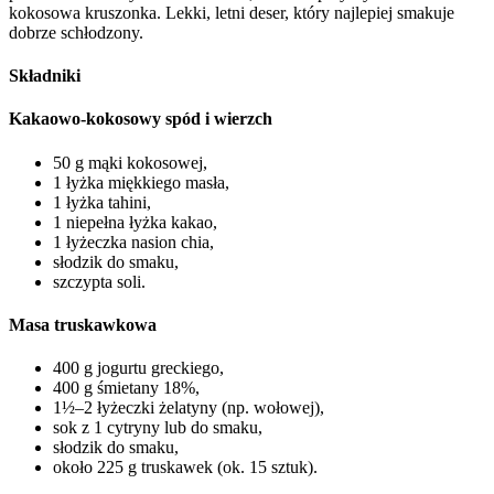
kokosowa kruszonka. Lekki, letni deser, który najlepiej smakuje
dobrze schłodzony.
Składniki
Kakaowo-kokosowy spód i wierzch
50 g mąki kokosowej,
1 łyżka miękkiego masła,
1 łyżka tahini,
1 niepełna łyżka kakao,
1 łyżeczka nasion chia,
słodzik do smaku,
szczypta soli.
Masa truskawkowa
400 g jogurtu greckiego,
400 g śmietany 18%,
1½–2 łyżeczki żelatyny (np. wołowej),
sok z 1 cytryny lub do smaku,
słodzik do smaku,
około 225 g truskawek (ok. 15 sztuk).