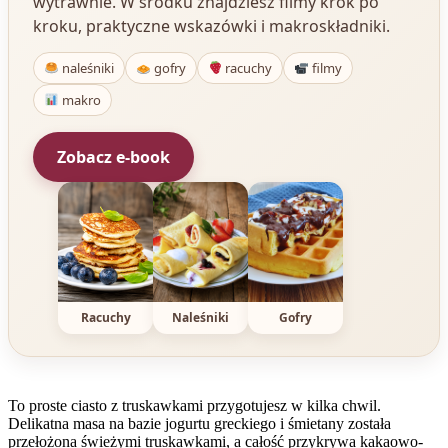
wytrawnie. W środku znajdziesz filmy krok po
kroku, praktyczne wskazówki i makroskładniki.
naleśniki
gofry
racuchy
filmy
makro
Zobacz e-book
Racuchy
Naleśniki
Gofry
To proste ciasto z truskawkami przygotujesz w kilka chwil.
Delikatna masa na bazie jogurtu greckiego i śmietany została
przełożona świeżymi truskawkami, a całość przykrywa kakaowo-