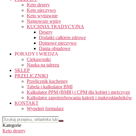
Keto desery
Keto pieczywo
Keto wytrawnie
Najnowsze wpisy
KUCHNIA TRADYCYJNA
Desery
Dodatki całkiem zdrowe
Domowe pieczywo
Dania obiadowe
PORADY I WIEDZA
Ciekawostki
Nauka na talerzu
SKLEP
PRZELICZNIKI
Przelicznik kuchenny
Tabela i kalkulator BMI
Kalkulator PPM (BMR) i CPM dla kobiet i mężczyzn
Kalkulator zapotrzebowania kalorii i makroskładników
KONTAKT
Wypełnij formularz
Kategorie
Keto desery