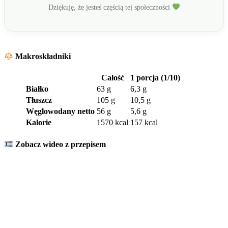
Dziękuję, że jesteś częścią tej społeczności
Makroskładniki
Całość
1 porcja (1/10)
Białko
63 g
6,3 g
Tłuszcz
105 g
10,5 g
Węglowodany netto
56 g
5,6 g
Kalorie
1570 kcal
157 kcal
Zobacz wideo z przepisem