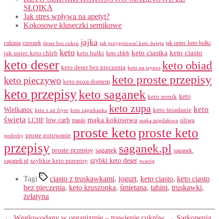
SŁOIKA
Jak stres wpływa na apetyt?
Kokosowe kluseczki sernikowe
jajka
cukinia
czosnek
jak upiec keto bułki
deser bez cukru
jak przygotować keto święta
keto
keto ciastka
keto ciasto
keto bułki
jak upiec keto chleb
keto chleb
keto deser
keto obiad
keto deser bez pieczenia
keto na wynos
keto proste przepisy
keto pieczywo
keto poza domem
keto przepisy
keto saganek
keto
keto sernik
keto zupa
keto
Wielkanoc
keto śniadanie
keto z air fryer
keto zapiekanka
święta
mąka kokosowa
LCHF
low carb
masło
oliwa
mąka migdałowa
proste keto
proste keto
proste gotowanie
podroby
przepisy
saganek.pl
proste przepisy
saganek
saganek.
szybki keto deser
szybkie keto przepisy
saganek.pl
twaróg
Tagi
ciasto z truskawkami
,
jogurt
,
keto ciasto
,
keto ciasto
bez pieczenia
,
keto kruszonka
,
śmietana
,
tahini
,
truskawki
,
żelatyna
←
Węglowodany w organizmie – trawienie cukrów
→
Sarkopenia