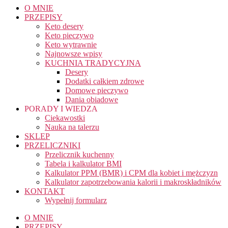
O MNIE
PRZEPISY
Keto desery
Keto pieczywo
Keto wytrawnie
Najnowsze wpisy
KUCHNIA TRADYCYJNA
Desery
Dodatki całkiem zdrowe
Domowe pieczywo
Dania obiadowe
PORADY I WIEDZA
Ciekawostki
Nauka na talerzu
SKLEP
PRZELICZNIKI
Przelicznik kuchenny
Tabela i kalkulator BMI
Kalkulator PPM (BMR) i CPM dla kobiet i mężczyzn
Kalkulator zapotrzebowania kalorii i makroskładników
KONTAKT
Wypełnij formularz
O MNIE
PRZEPISY