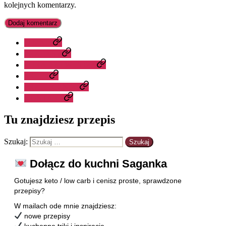
kolejnych komentarzy.
O MNIE
PRZEPISY
PORADY I WIEDZA
SKLEP
PRZELICZNIKI
KONTAKT
Tu znajdziesz przepis
Szukaj:
Dołącz do kuchni Saganka
Gotujesz keto / low carb i cenisz proste, sprawdzone
przepisy?
W mailach ode mnie znajdziesz:
nowe przepisy
kuchenne triki i inspiracje