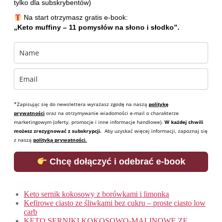
tylko dla subskrybentów)
Na start otrzymasz gratis e-book:
„Keto muffiny – 11 pomysłów na słono i słodko”.
*Zapisując się do newslettera wyrażasz zgodę na naszą
politykę
prywatności
oraz na otrzymywanie wiadomości e-mail o charakterze
marketingowym (oferty, promocje i inne informacje handlowe).
W każdej chwili
możesz zrezygnować z subskrypcji.
Aby uzyskać więcej informacji, zapoznaj się
z naszą
polityką prywatności.
Chcę dołączyć i odebrać e-book
Keto sernik kokosowy z borówkami i limonką
Kefirowe ciasto ze śliwkami bez cukru – proste ciasto low
carb
KETO SERNIKI KOKOSOWO-MALINOWE ZE