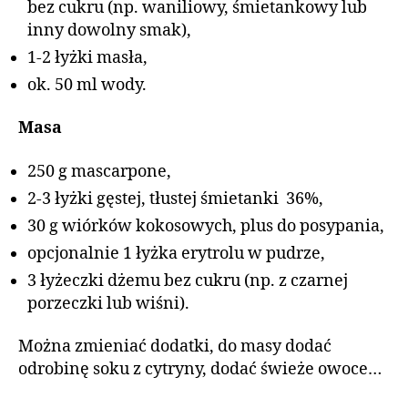
bez cukru (np. waniliowy, śmietankowy lub
inny dowolny smak),
1-2 łyżki masła,
ok. 50 ml wody.
Masa
250 g mascarpone,
2-3 łyżki gęstej, tłustej śmietanki 36%,
30 g wiórków kokosowych, plus do posypania,
opcjonalnie 1 łyżka erytrolu w pudrze,
3 łyżeczki dżemu bez cukru (np. z czarnej
porzeczki lub wiśni).
Można zmieniać dodatki, do masy dodać
odrobinę soku z cytryny, dodać świeże owoce…