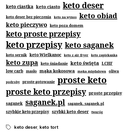
keto deser
keto ciastka
keto ciasto
keto obiad
keto deser bez pieczenia
keto na wynos
keto pieczywo
keto poza domem
keto proste przepisy
keto przepisy
keto saganek
keto Wielkanoc
keto sernik
keto z air fryer
keto zapiekanka
keto zupa
keto święta
keto śniadanie
LCHF
mąka kokosowa
low carb
masło
oliwa
mąka migdałowa
proste keto
proste gotowanie
podroby
proste keto przepisy
proste przepisy
saganek.pl
saganek
saganek. saganek.pl
szybki keto deser
szybkie keto przepisy
twaróg
keto deser
,
keto tort