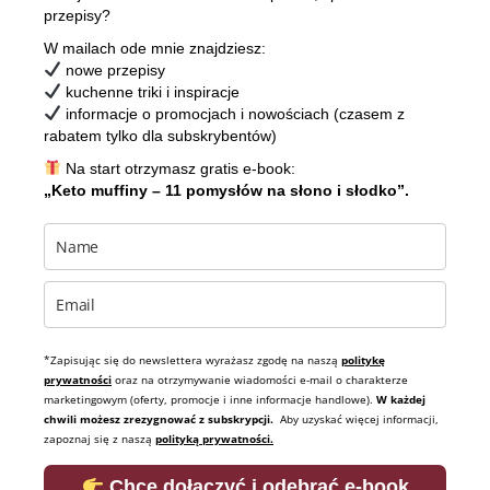
przepisy?
W mailach ode mnie znajdziesz:
nowe przepisy
kuchenne triki i inspiracje
informacje o promocjach i nowościach (czasem z
rabatem tylko dla subskrybentów)
Na start otrzymasz gratis e-book:
„Keto muffiny – 11 pomysłów na słono i słodko”.
*Zapisując się do newslettera wyrażasz zgodę na naszą
politykę
prywatności
oraz na otrzymywanie wiadomości e-mail o charakterze
marketingowym (oferty, promocje i inne informacje handlowe).
W każdej
chwili możesz zrezygnować z subskrypcji.
Aby uzyskać więcej informacji,
zapoznaj się z naszą
polityką prywatności.
Chcę dołączyć i odebrać e-book