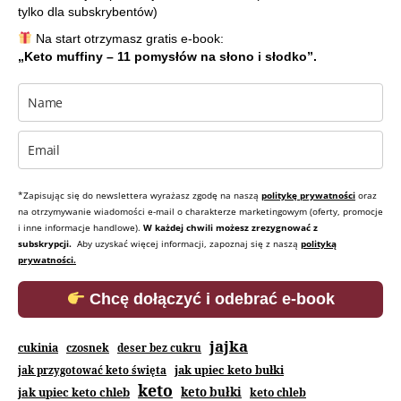
tylko dla subskrybentów)
Na start otrzymasz gratis e-book:
„Keto muffiny – 11 pomysłów na słono i słodko”.
*Zapisując się do newslettera wyrażasz zgodę na naszą
politykę prywatności
oraz
na otrzymywanie wiadomości e-mail o charakterze marketingowym (oferty, promocje
i inne informacje handlowe).
W każdej chwili możesz zrezygnować z
subskrypcji.
Aby uzyskać więcej informacji, zapoznaj się z naszą
polityką
prywatności.
Chcę dołączyć i odebrać e-book
jajka
cukinia
czosnek
deser bez cukru
jak upiec keto bułki
jak przygotować keto święta
keto
jak upiec keto chleb
keto bułki
keto chleb